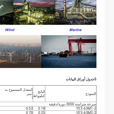
5جدول أوراق البيانات
المعدل المسموح به
الناتج
النموذج
آمبر
كيلوواط
أ
سرعة متزامنة 3000 دورة/دقيقة
0.53
0.18
YE3-63M1-2
0.70
0.25
YE3-63M2-2