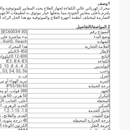
1وصف
يلتزم بأعلى معايير الجودة،مما يجعلها خيار موثوق به لتطبيقات الأجهزة 
الصارمة لمختلف أنظمة أجهزة العلاج.والموثوقية مع هذا الحل الرائد 
2.
المواصفات
التفاصيل
النموذج رقم
(IEC60034-30)
وضع البدء
بدء مباشرة على ا
الشهادة
e، RoHS، Reach
العلامة التجارية
هذا المحرك
الإطار
63-450ملم
الناتج
0.12-800كيلوواط
الكفاءة
IE3، IE4، IE5
البولنديين
2، 4، 6، 8، 10، 12، 14
واجب
, S3, S4, S5, S6
العزل
ف، ه
التبريد
تبريد الهواء أو ت
درجة الحماية
IP55/56/65
الجهد
380 فولت، أو مخصص
التكرار
50 هرتز، 60 هرتز
المحطة
أعلى، الجانب الأ
السكن
الحديد الزهري، ال
عامل الخدمة
1.0، 1.15، 1.2
نوع التثبيت
القدم، والفلانج، ن
درجة الحرارة المحيطة
40 درجة مئوية، 1000 متر فوق سطح البحر
حزمة النقل
الكرتون/الوعاء ا