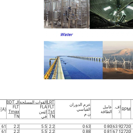
LRT
القوات المسلحة
الـ BDT
عزم الدوران
إف.
عامل
FLT
FLA
FLT
RPM
القياسي
((A)
٪
الطاقة
Tst
إثنين
Tmax
ن.م
TN
في
TN
61
2.2
5.5
2.2
0.63
0.80
63.9
2720
61
2.2
5.5
2.2
0.88
0.81
67.1
2720