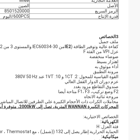
العلامة التجارية
WNM
الأصل
الصين
الرمز السريع
8501520000
قدرة الإنتاج
600PCS/اليوم
3الخصائص
ملف جميل
كفاءة عالية وتوفير الطاقة (
IE2
من IEC60034-30 والمستوى 3 من GB18613-2012)
عزل VPI من الفئة F
ضوضاء منخفضة
اهتزاز بسيط
أداء موثوق به
مرونة التطبيق
القوة القياسية للمحول: 2: 1CT و 10: 1VT عند 380V 50 Hz
عزم دوران الدوار القفل العالي
صندوق التقاطع مزود بغدد
F2 وضع تركيب، F1، F3 متاحة أيضا
مروحة ثنائية الاتجاه
محاملات الكرات ذات الأحجام الكبيرة على الطرفين للاتصال المباشر
المحركات الكبيرة WANNAN المترية، تصل إلى 2000kW، متوفرة أيضا عند الطلب.
الخصائص الاختيارية:
الكهربائية:
فئة العزل: H
الحماية الحرارية:إطار يصل إلى 132 ((شمل) ، مع PTC Thermistor ، Thermostat أو PT100
ميكانيكية: