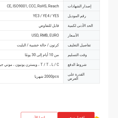
إصدار الشهادات
CE, ISO9001, CCC, RoHS, Reach
رقم الموديل
YE3 / YE4 / YE5
الحد الأدنى لكمية
قابل للتفاوض
الأسعار
USD, RMB, EURO
تفاصيل التغليف
كرتون / حالة خشبية / البليت
وقت التسليم
من 10 أيام إلى 30 يومًا
شروط الدفع
T / T ، L / C ، ويسترن يونيون ، موني جرام
القدرة على
2000pcs شهريا
العرض
افضل سعر
ﺎﺘﺼﻟ ﺍﻶﻧ