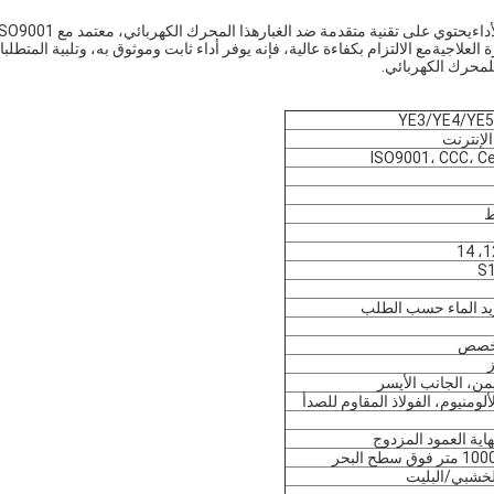
العلاجيةمع الالتزام بكفاءة عالية، فإنه يوفر أداء ثابت وموثوق به، وتلبية المتطلب
للمحرك الكهربائي.
YE3/YE4/YE5 
لإنترنت
ISO9001، CCC، C
S1
بريد الماء حسب الطلب
يمن، الجانب الأيسر
ألومنيوم، الفولاذ المقاوم للصدأ
هاية العمود المزدوج
لخشبي/البليت