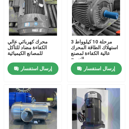
المنتجات
أشرطة فيديو
3 مرحلة 10 كيلوواط
محرك كهربائي عالي
استهلاك الطاقة المحرك
الكفاءة مضاد للتآكل
محرك كهربائي عالي الكفاءة
عالية الكفاءة لمصنع
للمصانع الكيميائية
النسيج
إرسال استفسار
إرسال استفسار
محركات كهربائية أحادية الطور
ثلاث مراحل كهربائية المحركات
المحركات الكهربائية ذات الجهد المنخفض
محرك حثي متوسط ​​الجهد