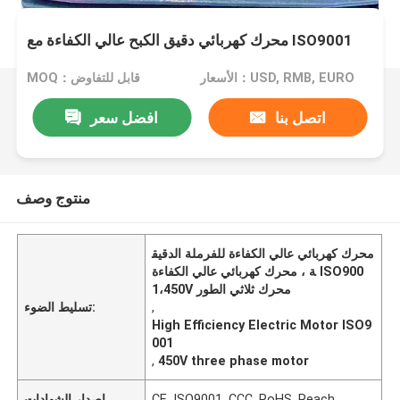
محرك كهربائي دقيق الكبح عالي الكفاءة مع ISO9001
الأسعار：USD, RMB, EURO
MOQ：قابل للتفاوض
اتصل بنا
افضل سعر
منتوج وصف
محرك كهربائي عالي الكفاءة للفرملة الدقيق
ة ، محرك كهربائي عالي الكفاءة ISO900
1،450V محرك ثلاثي الطور
,
تسليط الضوء:
High Efficiency Electric Motor ISO9
001
,
450V three phase motor
CE, ISO9001, CCC, RoHS, Reach
إصدار الشهادات