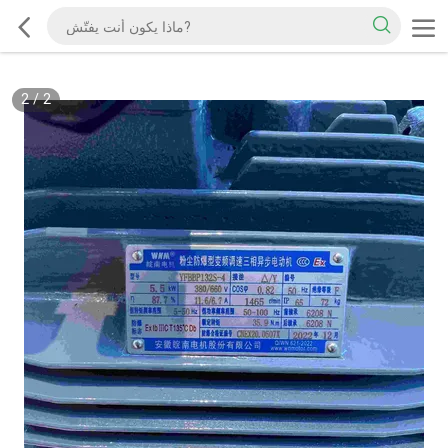
2
/
2