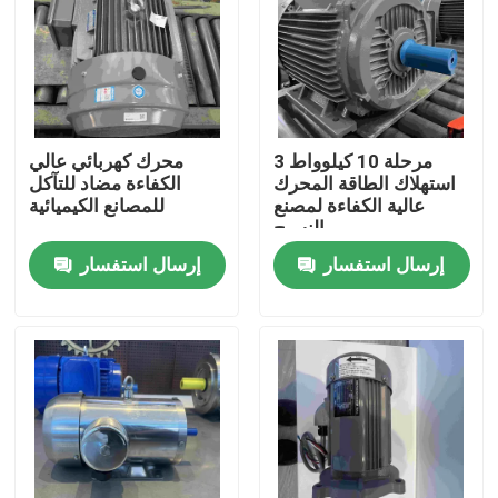
المنتجات
أشرطة فيديو
3 مرحلة 10 كيلوواط
محرك كهربائي عالي
استهلاك الطاقة المحرك
الكفاءة مضاد للتآكل
محرك كهربائي عالي الكفاءة
عالية الكفاءة لمصنع
للمصانع الكيميائية
النسيج
إرسال استفسار
إرسال استفسار
محركات كهربائية أحادية الطور
ثلاث مراحل كهربائية المحركات
المحركات الكهربائية ذات الجهد المنخفض
محرك حثي متوسط ​​الجهد