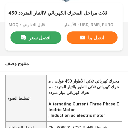
التيار المتردد 450V ثلاث مراحل المحرك الكهربائي
الأسعار：USD, RMB, EURO
MOQ：قابل للتفاوض
اتصل بنا
افضل سعر
منتوج وصف
محرك كهربائي ثلاثي الأطوار 450 فولت ، م
حرك كهربائي ثلاثي الطور بالتيار المتردد ، م
حرك كهربائي بتيار متردد
,
تسليط الضوء:
Alternating Current Three Phase E
lectric Motor
,
Induction ac electric motor
CE, ISO9001, CCC, RoHS, Reach
إصدار الشهادات