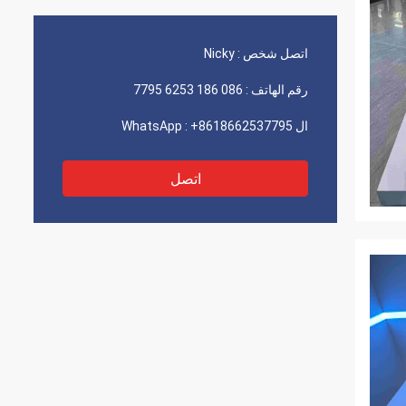
اتصل شخص :
Nicky
رقم الهاتف :
086 186 6253 7795
ال WhatsApp :
+8618662537795
اتصل