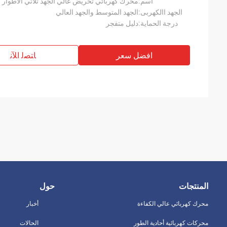
اسم:
محرك كهربائي تحريض عالي الجهد ثلاثي الأطوار م
الجهد االكهربى:
الجهد المتوسط ​​والجهد العالي
درجة الحماية:
دليل متفجر
افضل سعر
ﺎﺘﺼﻟ ﺍﻶﻧ
المنتجات
حول
محرك كهربائي عالي الكفاءة
أخبار
محركات كهربائية أحادية الطور
الحالات