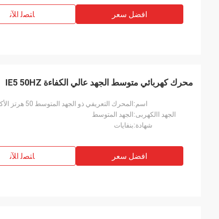
افضل سعر
ﺎﺘﺼﻟ ﺍﻶﻧ
محرك كهربائي متوسط ​​الجهد عالي الكفاءة IE5 50HZ
اسم:
المحرك التعريفي ذو الجهد المتوسط ​​50 هرتز الأكثر كفاءة IE5 مع JIS
الجهد االكهربى:
الجهد المتوسط
شهادة:
بنفايات
افضل سعر
ﺎﺘﺼﻟ ﺍﻶﻧ