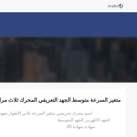
Arabic
متغير السرعة متوسط ​​الجهد التعريفي المحرك ثلاث مراحل
اسم:
محرك تحريضي متغير السرعة ثلاثي الأطوار بجهد متو
الجهد االكهربى:
الجهد المتوسط
شهادة:
شهادة JIS