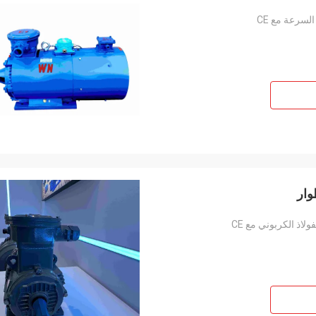
لسرعة مع CE
وار
لاذ الكربوني مع CE