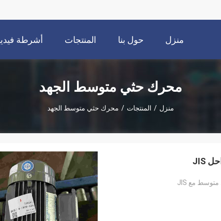
منزل
حول بنا
المنتجات
أشرطة فيديو
محرك حثي متوسط ​​الجهد
منزل
/
المنتجات
/
محرك حثي متوسط ​​الجهد
 JIS
سط ​​مع JIS