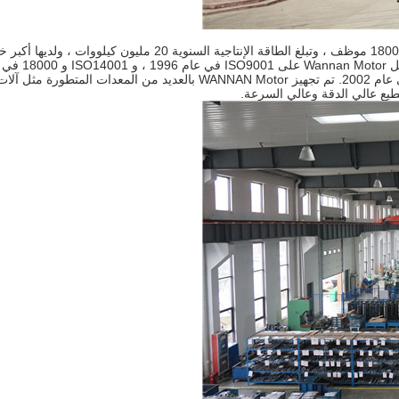
لدى Wannan Motor 6 مصانع إنتاج تغطي 450 ألف متر مربع ، مع 1800 موظف ، وتبلغ الطاقة الإنتاجية السنوية 20 مليون كيلووات ، ولدي
إنتاج في الصين ، المعروف باسم "سوبر ماركت السيارات".لقد حصل Motor
2005 ، ثم TS16949 في عام 2015. تم اعتماد نظام إدارة ERP في عام 2002. تم تجهيز WANNAN Motor بالعديد من المعدات المتطورة مثل آل
اترك رسالة
إرسال