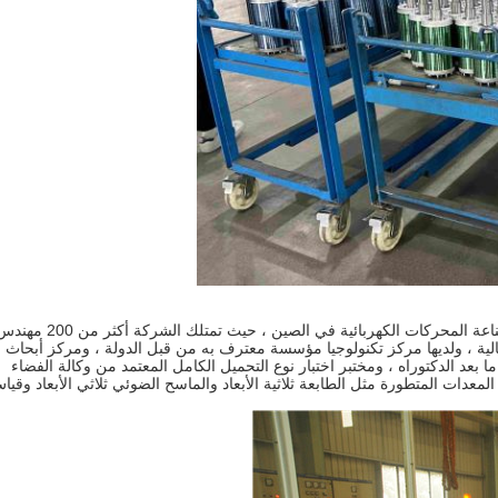
تتمتع Wannan Motor بأقوى قدرات التطوير والاختبار التقني في صناعة المحركات الكهربائية في الصين ، حي
 وطنية ذات تقنية عالية ، ولديها مركز تكنولوجيا مؤسسة معترف به من قبل الدولة ، ومركز أبحاث
بعد الدكتوراه ، ومختبر اختبار نوع التحميل الكامل المعتمد من وكالة الفضاء
النوع بالعديد من المعدات المتطورة مثل الطابعة ثلاثية الأبعاد والماسح الضوئي ثلاثي الأبعاد وقي