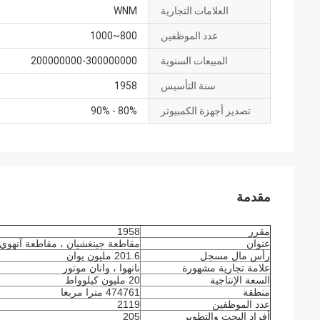
العلامات التجارية
WNM
عدد الموظفين
800~1000
المبيعات السنوية
200000000-300000000
سنة التأسيس
1958
تصدير أجهزة الكمبيوتر
80% - 90%
مقدمة
مقرر
1958
عنوان
مقاطعة جينغشيان ، مقاطعة آنهوي 
رأس مال مسجل
201.6 مليون يوان
علامة تجارية مشهورة
نانهوا ، وانان موتور
السعة الإنتاجية
20 مليون كيلوواط
منطقة
474761 مترا مربعا
عدد الموظفين
2119
أفراد البحث والتطوير
205