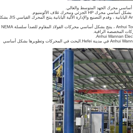
في عام 2009 ، أنشأ مصنعًا مشتركًا مع شركة Anhui Taiwei Electric اليابانية ، وقدم التصنيع والإدارة الآلية اليابانية
في عام 2010 ، أنشأ مصنع إنتاج جديد hui Tonghua New Energy Power
ركات المخصصة الراقية.
2018 ، أقامت Anhui Wannan Electric Machinery Science and Technology في مدينة Hefei.البحث في المحركات وتطويرها بشكل أساسي