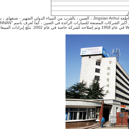
يقع في مقاطعة Jingxian Anhui ، الصين ، بالقرب من الميناء الدولي الشهير - شنغهاي 
المسافة إلى Nanjing و Hefei و Hangzhou.تعد الشركة واحدة من أكبر الشركات المصنعة للسيا
Motor" ، و "Wannan Electric Motor Factory".تم إنشاء محرك WN في عام 1958 وتم إصلاحه كشركة خاصة في عام 2002. تبلغ إيراد