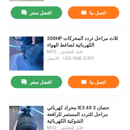
اتصل بنا
افضل سعر
200HP ثلاث مراحل تردد المحركات
الكهربائية لضاغط الهواء
MOQ：قابل للتفاوض
الأسعار：USD, RMB, EURO
اتصل بنا
افضل سعر
منزل
محرك كهربائي IE3 40 حصان 3
حول بنا
مراحل للتردد المستمر للرافعة
الشوكية الكهربائية
إتصال
MOQ：قابل للتفاوض