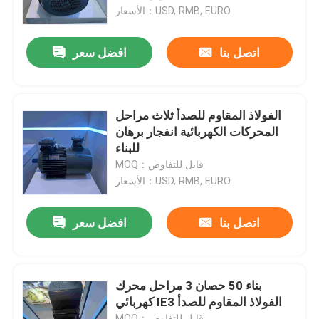
الأسعار：USD, RMB, EURO
المنتجات
اتصل بنا
افضل سعر
أشرطة فيديو
الفولاذ المقاوم للصدأ ثلاث مراحل
محرك كهربائي عالي الكفاءة
المحركات الكهربائية انفجار برهان
للبناء
MOQ：قابل للتفاوض
محركات كهربائية أحادية الطور
الأسعار：USD, RMB, EURO
ثلاث مراحل كهربائية المحركات
اتصل بنا
افضل سعر
المحركات الكهربائية ذات الجهد المنخفض
بناء 50 حصان 3 مراحل محرك
كهربائي IE3 الفولاذ المقاوم للصدأ
محرك حثي متوسط ​​الجهد
MOQ：قابل للتفاوض