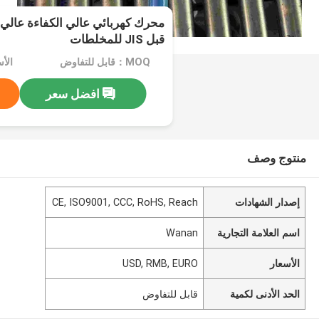
محرك كهربائي عالي الكفاءة عالي ا
قبل JIS للمخلطات
MOQ：قابل للتفاوض
الأسعار：
افضل سعر
منتوج وصف
إصدار الشهادات
CE, ISO9001, CCC, RoHS, Reach
اسم العلامة التجارية
Wanan
الأسعار
USD, RMB, EURO
الحد الأدنى لكمية
قابل للتفاوض