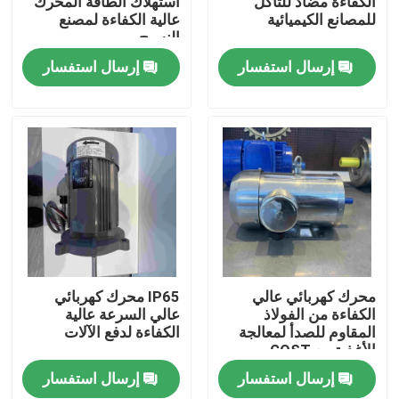
الكفاءة مضاد للتآكل
استهلاك الطاقة المحرك
للمصانع الكيميائية
عالية الكفاءة لمصنع
النسيج
معلومات عنا
إرسال استفسار
إرسال استفسار
جولة في المعمل
رقابة جودة
اتصل بنا
اطلب اقتباس
محرك كهربائي عالي
IP65 محرك كهربائي
الكفاءة من الفولاذ
عالي السرعة عالية
المقاوم للصدأ لمعالجة
الكفاءة لدفع الآلات
محرك كهربائي عالي الكفاءة
الأغذية مع GOST
إرسال استفسار
إرسال استفسار
محركات كهربائية أحادية الطور