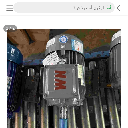
2
/
2