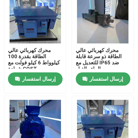
محرك كهربائي عالي
محرك كهربائي عالي
الطاقة ذو سرعة قابلة
الطاقة بقدرة 100
للتعديل مع IP65 ضد
كيلوواط 6 كيلو فولت مع
الماء والغبار
شهادة GOST
إرسال استفسار
إرسال استفسار
منزل
حول بنا
إتصال