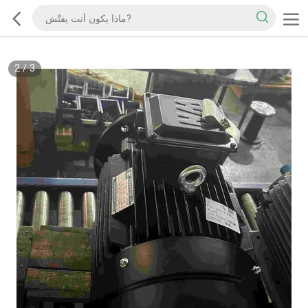
2
/
3