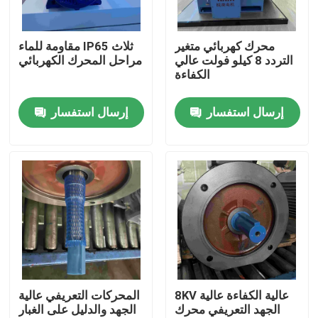
المنتجات
محرك كهربائي متغير
مقاومة للماء IP65 ثلاث
التردد 8 كيلو فولت عالي
مراحل المحرك الكهربائي
الكفاءة
أشرطة فيديو
إرسال استفسار
إرسال استفسار
محرك كهربائي عالي الكفاءة
محركات كهربائية أحادية الطور
ثلاث مراحل كهربائية المحركات
المحركات الكهربائية ذات الجهد المنخفض
8KV عالية الكفاءة عالية
المحركات التعريفي عالية
الجهد التعريفي محرك
الجهد والدليل على الغبار
محرك حثي متوسط ​​الجهد