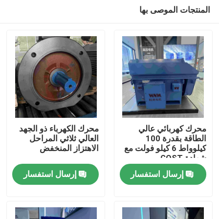
المنتجات الموصى بها
محرك كهربائي عالي
محرك الكهرباء ذو الجهد
الطاقة بقدرة 100
العالي ثلاثي المراحل
كيلوواط 6 كيلو فولت مع
الاهتزاز المنخفض
بيت
شهادة GOST
إرسال استفسار
إرسال استفسار
منتجات
أشرطة فيديو