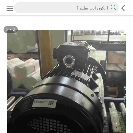
3
/
2