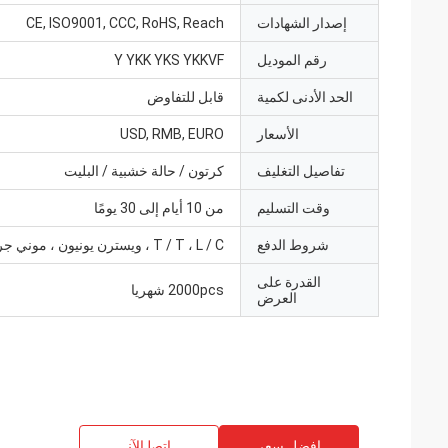
إصدار الشهادات
CE, ISO9001, CCC, RoHS, Reach
رقم الموديل
Y YKK YKS YKKVF
الحد الأدنى لكمية
قابل للتفاوض
الأسعار
USD, RMB, EURO
تفاصيل التغليف
كرتون / حالة خشبية / البليت
وقت التسليم
من 10 أيام إلى 30 يومًا
شروط الدفع
T / T ، L / C ، ويسترن يونيون ، موني جرام
القدرة على
2000pcs شهريا
العرض
افضل سعر
ﺎﺘﺼﻟ ﺍﻶﻧ