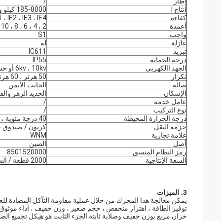
إطار
/
انتاج |
185-8000 كيلو واط
كفاءة
1 ، IE2 ، IE3 ، IE4
أعمدة
2 ، 4 ، 6 ، 8 ، 10 ، 12
واجب
S1
عازلة
له
تبريد
IC611
درجة الحماية
IP55
الجهد االكهربى
6kv ، 10kv أو حسب الطلب
تكرار
50 هرتز ، 60 هرتز
صالة
الجانب الأيمن
الإسكان
الحديد الزهر والف
عامل خدمة
/
نوع التركيب
/
درجة الحرارة المحيطة.
40 درجة مئوية ، 1000 م
حزمة النقل
كرتون / صندوق خ
علامة تجارية
WNM
أصل
الصين
رمز النظام المنسق
8501520000
السعة الإنتاجية
2000 قطعة / الشهر
3. الميزات
توفير الطاقة ، اهتزاز منخفض ، حجم صغير ، وزن خفيف ، أداء موثو