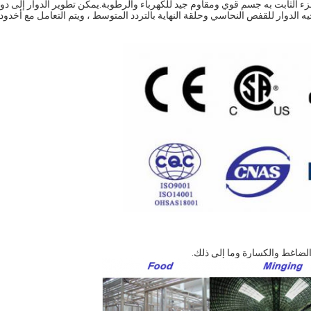
مت معالجة الجزء الثابت بالكامل بتقنية VPI لجعل الجزء الثابت به جسم قوي ومقاوم جيد للكهرباء والرطوبة.يمكن تطوير الدوار إلى د
لدوار للقفص النحاسي وحلقة النهاية بالتردد المتوسط ​​، ويتم التعامل مع أخدود
والضاغط والكسارة وما إلى ذلك.