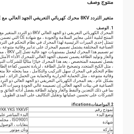
منتوج وصف
متغير التردد 8KV محرك كهربائي التعريفي الجهد العالي مع CE
1. الوصف
المنتج لتلبية أعلى معايير السلامة والجودة ، مع شهادة CE التي تضمن موثوقيته وأدائه.
تتمثل إحدى الميزات الرئيسية لهذا المحرك في نظام التحكم في التردد
الصناعية المختلفة.يشتمل تصميم المحرك على تدابير وقائية متنوعة ، م
تم تصمي
والغاز وتوليد الطاقة.يضمن تصنيف الجهد العالي للمحرك الأداء الأمثل
بفضل تصميمه المتخصص ، يعد هذا المحرك خيارًا مثاليًا للشركات التي
، مثل الكبح المتجدد وتصحيح عامل الطاقة ، لزيادة تحسين كفاءة الطا
نظام التحكم في المحرك سهل التركيب والتكامل ، مما يجعله حلاً متعد
وقائية متنوعة ، مثل الحماية الحرارية والحماية من الحمل الزائد ، لمن
الصناعية في بيئات الجهد العالي.إن تصميمه عالي الجودة وميزات الأما
بما في ذلك التعدين والنفط والغاز وتوليد الطاقة.بفضل أدائه الفائق و
الشركات على تحسين عملياتها وتقليل التكاليف على المدى الطويل.
2.
المواصفات
ifications
نموذج رقم.
YKK YKS YKKVF
وضع البدء
البدء المباشر على
ISO9001 
شهادة
بنفايات ، الوصول
ماركة
ونان موتور