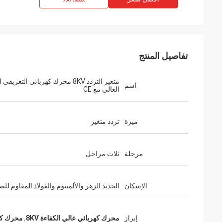
تفاصيل المنتج
متغير التردد 8KV محرك كهربائي التعريفي
اسم
العالي مع CE
ميزة
تردد متغير
مرحلة
ثلاث مراحل
الإسكان
الحديد الزهر والألمنيوم والفولاذ المقاوم للص
إبراز
محرك كهربائي عالي الكفاءة 8KV
,
محرك كهر