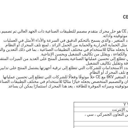
المحرك الكهربائي التعريفي ذو الجهد العالي 8KV ذو التردد المتغير مع CE هو حل محرك متقدم مصمم للتطبيقات الصناعية ذات الجهد العالي.تم تصمي
 المتغير ، والذي يسمح بالتحكم الدقيق في السرعة والأداء الأمثل في العمليات
ثل الحماية الحرارية والحماية من الحمل الزائد ، لمنع تلف المحرك أو النظام.
م هذا المحرك ليعمل بمستويات جهد عالية تصل إلى 8KV ، مما يجعله مثاليًا للاستخدام في مختلف التطبيقات الصناعية ، بما في ذلك التعدين 
 والكفاءة ، ويقلل من تكاليف التشغيل ويحسن الإنتاجية.
 تتطلع إلى تحسين عملياتها الصناعية.يشتمل المنتج على العديد من الميزات المتق
قة وتقليل تكاليف التشغيل.
د الاستخدامات للشركات التي تتطلع إلى ترقية أجهزتها.يشتمل المنتج على تدابير
ع تلف المحرك أو النظام.
بشكل عام ، يعد المحرك الكهربائي التعريفي ذو الجهد العالي ذو التردد المتغير 8KV مع CE حلاً موثوقًا وفعالًا للشركات التي تتطلع إلى تحسين عملياتها
ن والتصميم المتخصص يجعله خيارًا مثاليًا للاستخدام في مختلف التطبيقات الصناعي
موثوقيته وميزاته الموفرة للطاقة ، يعد هذا المحرك استثمارًا يمكن أن يساعد
Y 
 الإنترنت
، مجلس التعاون الجمركي ، سي ،