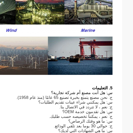
5. التعليمات
س: هل أنت مصنع أم شركة تجارية؟
ج: نحن مصنع يتمتع بخبرة تصنيع 65 عامًا (منذ عام 1958).
س: هل يمكنني شراء عينات تقديم الطلبات؟
ج: نعم ، لا تتردد في الاتصال بنا.
س: هل تقدمون خدمة OEM؟
ج: نعم ، يمكننا تخصيصه حسب طلبك.
س: ما هو وقتك الرصاص؟
ج: حوالي 30 يوما بعد تلقي الودائع.
س: ما هي الشهادات التي لديك؟