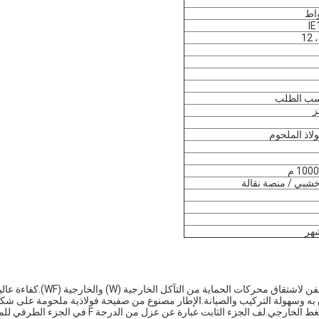
IE
ولاذ الملحوم
شبي / منصة نقالة
يمكن معالجة هذا المحرك من خلال عملية مقاومة التآكل المضادة للعفن لاشتقاق محركات الحماية من التآكل الخارجية (W)
ق به وسهولة التركيب والصيانة.الإطار مصنوع من صفيحة فولاذية ملحومة على شك
خزان مربع بوزن خفيف وصلابة ثابتة.الجزء الثابت هو هيكل تجميع الضغط الخارجي.لف الجزء الثابت عبارة عن عزل من الدرجة F ف