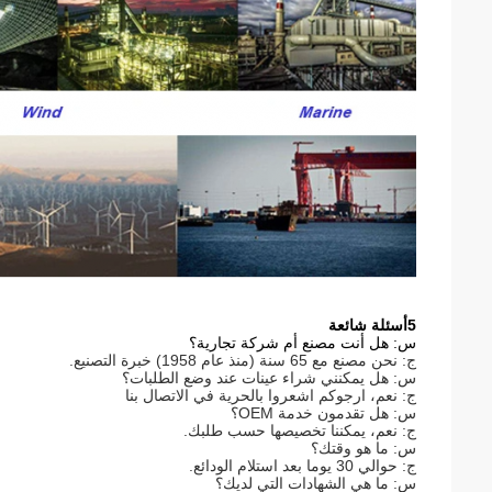
5أسئلة شائعة
س: هل أنت مصنع أم شركة تجارية؟
ج: نحن مصنع مع 65 سنة (منذ عام 1958) خبرة التصنيع.
س: هل يمكنني شراء عينات عند وضع الطلبات؟
ج: نعم، ارجوكم اشعروا بالحرية في الاتصال بنا
س: هل تقدمون خدمة OEM؟
ج: نعم، يمكننا تخصيصها حسب طلبك.
س: ما هو وقتك؟
ج: حوالي 30 يوما بعد استلام الودائع.
س: ما هي الشهادات التي لديك؟