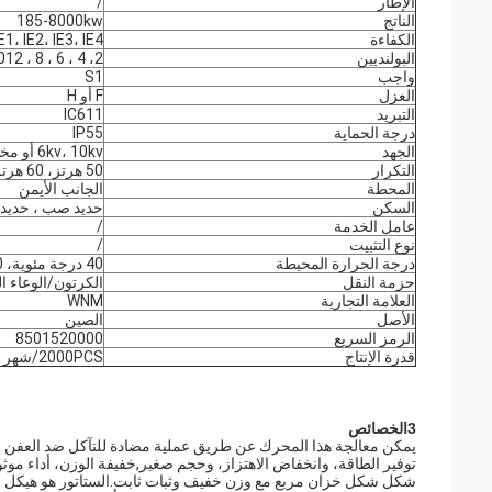
الإطار
/
الناتج
185-8000kw
الكفاءة
E1، IE2، IE3، IE4
البولنديين
2، 4 ، 6 ، 8 ، 1012
واجب
S1
العزل
F أو H
التبريد
IC611
درجة الحماية
IP55
الجهد
6kv، 10kv أو مخصصة
التكرار
50 هرتز، 60 هرتز
المحطة
الجانب الأيمن
السكن
حديد صب ، حديد 
عامل الخدمة
/
نوع التثبيت
/
درجة الحرارة المحيطة
40 درجة مئوية، 1000 متر فوق سطح البحر
حزمة النقل
الكرتون/الوعاء ا
العلامة التجارية
WNM
الأصل
الصين
الرمز السريع
8501520000
قدرة الإنتاج
2000PCS/شهر
3الخصائص
توفير الطاقة، وانخفاض الاهتزاز، وحجم صغير,خفيفة الوزن، أداء موثوق