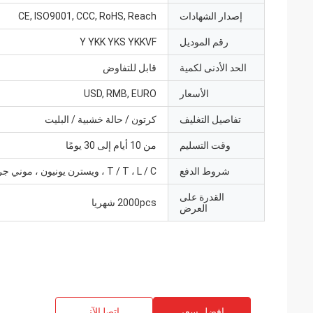
إصدار الشهادات
CE, ISO9001, CCC, RoHS, Reach
رقم الموديل
Y YKK YKS YKKVF
الحد الأدنى لكمية
قابل للتفاوض
الأسعار
USD, RMB, EURO
تفاصيل التغليف
كرتون / حالة خشبية / البليت
وقت التسليم
من 10 أيام إلى 30 يومًا
شروط الدفع
T / T ، L / C ، ويسترن يونيون ، موني جرام
القدرة على
2000pcs شهريا
العرض
افضل سعر
ﺎﺘﺼﻟ ﺍﻶﻧ