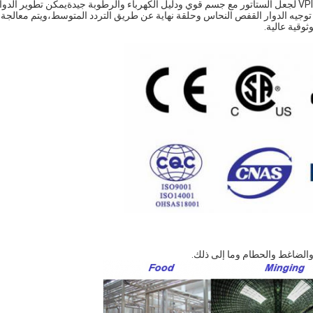
من الطلاء بشرائط قوية.وقد تم معالجة الستاتور بأكمله مع تكنولوجيا VPI لجعل الستاتور مع جسم قوي ودليل الكهرباء والرطوبة جيدةيمكن تطوير الدو
 توجيه الدوار القفص النحاس وحلقة نهاية عن طريق التردد المتوسط،ويتم معالجة
وقية عالية.
 والضاغط والحطام وما إلى ذلك.