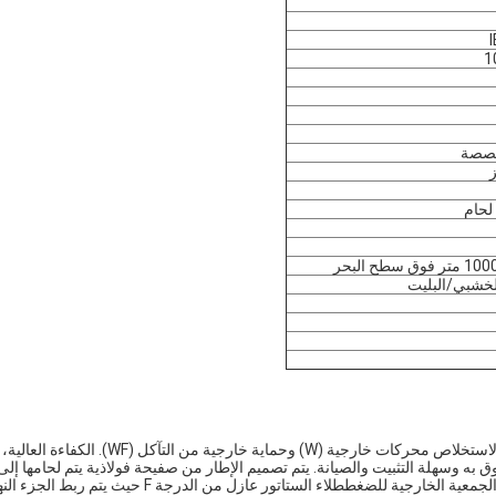
I
لحام
لخشبي/البليت
يمكن معالجة هذا المحرك عن طريق عملية مضادة للتآكل ضد العفن لاستخلاص محركات خارجية (W) وحماية خارجية من التآكل (WF). الكفاءة العالية،
 به وسهلة التثبيت والصيانة. يتم تصميم الإطار من صفيحة فولاذية يتم لحامها إلى
شكل شكل خزان مربع مع وزن خفيف وثبات ثابت.الستاتور هو هيكل الجمعية الخارجية للضغططلاء الستاتور عازل من الدرجة F حيث ي