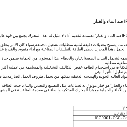
تقديم "محرك كهربائي عالي الطاقة ذي السرعة القابلة للتعديل مع IP65 ضد الماء والغبار"مصممة لتقديم أداء لا مثيل له، هذا المحرك يجمع بين قوة عا
 مما يسمح بتعديلات دقيقة لتلبية متطلبات تشغيل مختلفة.سواء كان الأمر يتعلق
الحمل، هذا المحرك يعطي الطاقة للتطبيقات الصناعية مع أداء متفوق والقدرة عل
تم تصميمه ليتحمل البيئات الصعبةالغبار، والحطام. هذا المستوى من الحماية يضمن حياة
ناعية متطلبة.
ة للكفاءة في استخدام الطاقة.خفض التكاليف التشغيلية والمساهمة في عملية أكثر
ليل التأثير البيئي.
واد العالية الجودة والهندسة الدقيقة تمكنها من تحمل ظروف العمل الصارمةبما 
ربائي ذو السرعة العالية القابلة للتعديل مع IP65 ضد الماء والغبار" هو خيار موثوق به لصناعات مثل التصنيع والتعدين والبناء، حيث الطاقة
من الأداء والحماية مع هذا المحرك المبتكر، والبقاء في مقدمة المنافسة في المشه
Y 
لإنترنت
ISO9001، CCC، C