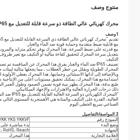
منتوج وصف
محرك كهربائي عالي الطاقة ذو سرعة قابلة للتعديل مع IP65 ضد الماء والغبار
1وصف
مع قابلية ضبط متقدمة وحماية قوية ضد الماء والغبار.
مع قدرته على ضبط السرعة، هذا المحرك يوفر تحكم متزايد والمرونة،
بتعديل سرعة المحرك لتحقيق كفاءة مثالية أو التكيف مع تغير ظروف 
التكيف.
تصنيف IP65 ضد الماء والغبار يفرق هذا المحرك عن المنافسة 
المحرك الطويلة ويقلل من خطر العطلات ، مما يجعلها مثالية لبيئات ص
وبالإضافة إلى أدائها الاستثنائي وحمايتها، هذا المحرك يعطي الأولوي
استدامةمع هذا المحرك، يمكنك تحقيق مستويات أعلى من الإنتاجية مع تق
صُنع بدقة، هذا المحرك يظهر بنية قوية تضمن الصمود وطول العمر.الم
ذلك درجات الحرارة العالية والاهتزازات والإجهاد الميكانيكي.
"المحرك الكه
العالية، القدرة على التكيف،والمتانة هي الأهمتجربة المستوى التالي 
الصناعي سريع الخطى اليوم.
2.
المواصفات
التفاصيل
النموذج رقم
YKK YKS YKKVF
وضع البدء
بدء مباشرة على ا
الشهادة
e، RoHS، Reach
العلامة التجارية
هذا المحرك