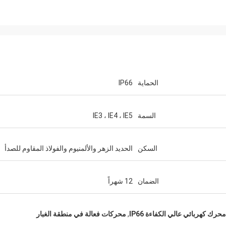
الحماية
IP66
السمة
IE3 ، IE4 ، IE5
السكن
الحديد الزهر والألمنيوم والفولاذ المقاوم للصدأ
الضمان
12 شهراً
محرك كهربائي عالي الكفاءة IP66
,
محركات فعالة في منطقة الغبار