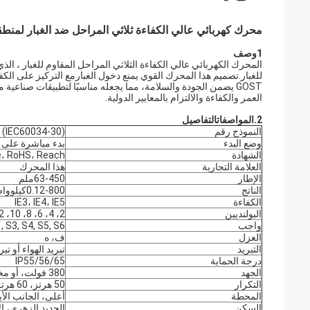
محرك كهربائي عالي الكفاءة ثلاثي المراحل ضد الغبار لمنطقة ال
1وصف
للغبار.تصميم هذا المحرك القوي يمنع دخول الغبارمع التركيز على الكفاء
GOST يضمن الجودة والسلامة، مما يجعله مناسبًا لتطبيقات صناعية
العمر والكفاءة والالتزام بالمعايير الدولية.
2.
المواصفات
التفاصيل
النموذج رقم
(IEC60034-30)
وضع البدء
بدء مباشرة على ا
الشهادة
e، RoHS، Reach
العلامة التجارية
هذا المحرك
الإطار
63-450ملم
الناتج
0.12-800كيلوواط
الكفاءة
IE3، IE4، IE5
البولنديين
2، 4، 6، 8، 10، 12، 14
واجب
, S3, S4, S5, S6
العزل
ف، ه
التبريد
تبريد الهواء أو ت
درجة الحماية
IP55/56/65
الجهد
380 فولت، أو مخصص
التكرار
50 هرتز، 60 هرتز
المحطة
أعلى، الجانب الأ
السكن
الحديد الزهري، ال