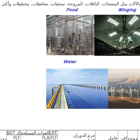
ة والآلات مثل المضخات، الناقلات، المروحة، سحقات، ضاغطات، مختلطات وأكثر.
LRT
القوات المسلحة
الـ BDT
عزم الدوران
إف.
عامل
FLT
FLA
FLT