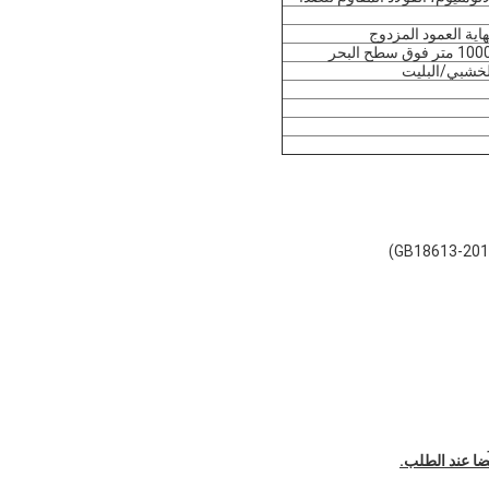
هاية العمود المزدوج
لخشبي/البليت