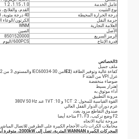
عامل الخدمة
1.0، 1.15، 1.2
نوع التثبيت
القدم، والفلانج، ن
درجة الحرارة المحيطة
40 درجة مئوية، 1000 متر فوق سطح البحر
حزمة النقل
الكرتون/الوعاء ا
العلامة التجارية
WNM
الأصل
الصين
الرمز السريع
8501520000
قدرة الإنتاج
600PCS/اليوم
3الخصائص
ملف جميل
كفاءة عالية وتوفير الطاقة (
IE2
من IEC60034-30 والمستوى 3 من GB18613-2012)
عزل VPI من الفئة F
ضوضاء منخفضة
اهتزاز بسيط
أداء موثوق به
مرونة التطبيق
القوة القياسية للمحول: 2: 1CT و 10: 1VT عند 380V 50 Hz
عزم دوران الدوار القفل العالي
صندوق التقاطع مزود بغدد
F2 وضع تركيب، F1، F3 متاحة أيضا
مروحة ثنائية الاتجاه
محاملات الكرات ذات الأحجام الكبيرة على الطرفين للاتصال المباشر
المحركات الكبيرة WANNAN المترية، تصل إلى 2000kW، متوفرة أيضا عند الطلب.