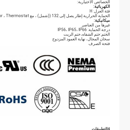
الخصائص الاختيارية:
الكهربائية:
فئة العزل: H
الحماية الحرارية:إطار يصل إلى 132 ((شمل) ، مع PTC Thermistor ، Thermostat أو PT100
ميكانيكية:
غيرها من العناصر
درجة الحماية: IP56، IP65، IP66
الختم:ختم الشفاه،ختم الزيت
سخان المجال، نهاية العمود المزدوج
فتحة الصرف
4التطبيقات