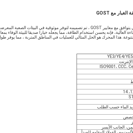
غبار مع GOST
المحرك الكهربائي عالي الكفاءة الثلاثي المراحل المقاوم للغبار ، الذي يتوافق مع معايير GOST ، تم تصميمه لتوفر موثوقية في البيئات الصعبة المعر
ة العالية، فإنه يحسن استخدام الطاقة، مما يجعله خيارا صديقا للبيئة.الوفاء بمعاي
 متنوعة. هذا المحرك هو الحل المثالي للعمليات في المناطق المتربة ، مما يوفر طو
YE3/YE4/YE5 
لإنترنت
ISO9001، CCC، C
S1
بريد الماء حسب الطلب
يمن، الجانب الأيسر
ألومنيوم، الفولاذ المقاوم للصدأ