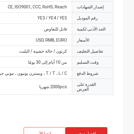
إصدار الشهادات
CE, ISO9001, CCC, RoHS, Reach
رقم الموديل
YE3 / YE4 / YE5
الحد الأدنى لكمية
قابل للتفاوض
الأسعار
USD, RMB, EURO
تفاصيل التغليف
كرتون / حالة خشبية / البليت
وقت التسليم
من 10 أيام إلى 30 يومًا
شروط الدفع
T / T ، L / C ، ويسترن يونيون ، موني جرام
القدرة على
2000pcs شهريا
العرض
افضل سعر
ﺎﺘﺼﻟ ﺍﻶﻧ