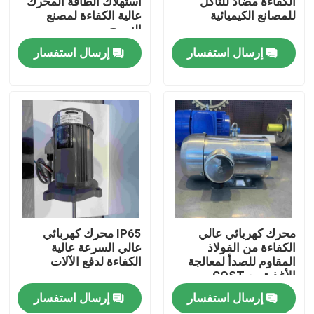
الكفاءة مضاد للتآكل
استهلاك الطاقة المحرك
للمصانع الكيميائية
عالية الكفاءة لمصنع
النسيج
معلومات عنا
إرسال استفسار
إرسال استفسار
جولة في المعمل
رقابة جودة
اتصل بنا
اطلب اقتباس
محرك كهربائي عالي
IP65 محرك كهربائي
الكفاءة من الفولاذ
عالي السرعة عالية
المقاوم للصدأ لمعالجة
الكفاءة لدفع الآلات
محرك كهربائي عالي الكفاءة
الأغذية مع GOST
إرسال استفسار
إرسال استفسار
محركات كهربائية أحادية الطور