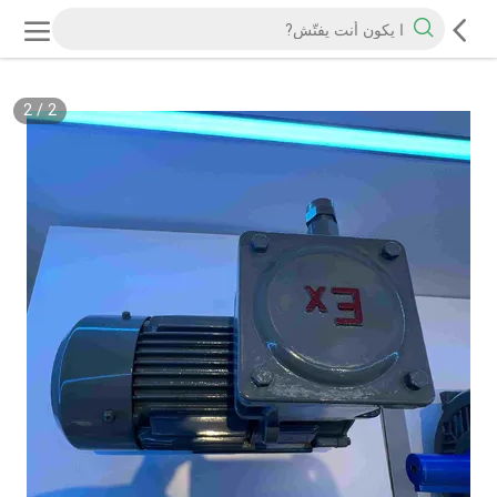
2
/
2