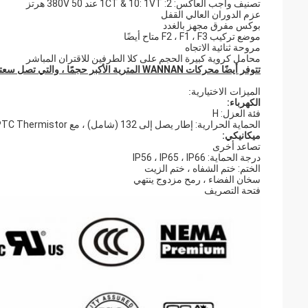
تصنيف واجب العاكس: 2: 1CT & 10: 1VT عند 380V 50 هرتز
عزم الدوران العالي القفل
بوكس مفرق مجهز بالغدد
موضع تركيب F2 ، F1 ، F3 متاح أيضًا
مروحة ثنائية الاتجاه
محامل كروية كبيرة الحجم على كلا الطرفين للاقتران المباشر
تتوفر أيضًا محركات WANNAN المترية الأكبر حجمًا ، والتي تصل سعتها إلى 2000 كيلو وات ، عند الطلب.
الميزات الاختيارية:
الكهرباء:
فئة العزل: H
الحماية الحرارية: إطار يصل إلى 132 (شامل) ، مع PTC Thermistor ، ترموستات أو PT100
ميكانيكي:
تصاعد أخرى
درجة الحماية: IP56 ، IP65 ، IP66
الختم: ختم الشفاه ، ختم الزيت
سخان الفضاء ، رمح مزدوج ينتهي
فتحة التصريف