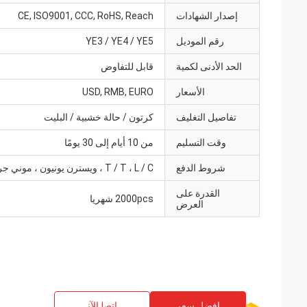
إصدار الشهادات
CE, ISO9001, CCC, RoHS, Reach
رقم الموديل
YE3 / YE4 / YE5
الحد الأدنى لكمية
قابل للتفاوض
الأسعار
USD, RMB, EURO
تفاصيل التغليف
كرتون / حالة خشبية / البليت
وقت التسليم
من 10 أيام إلى 30 يومًا
شروط الدفع
T / T ، L / C ، ويسترن يونيون ، موني جرام
القدرة على
2000pcs شهريا
العرض
افضل سعر
ﺎﺘﺼﻟ ﺍﻶﻧ