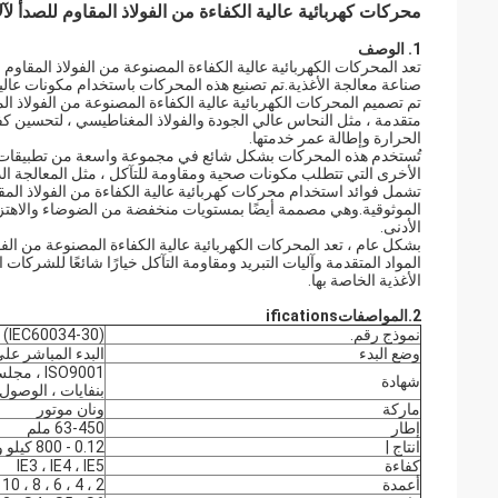
محركات كهربائية عالية الكفاءة من الفولاذ المقاوم للصدأ لآ
1. الوصف
تعد المحركات الكهربائية عالية الكفاءة المصنوعة من الفولاذ المقاوم
صناعة معالجة الأغذية.تم تصنيع هذه المحركات باستخدام مكونات عالية ا
تم تصميم المحركات الكهربائية عالية الكفاءة المصنوعة من الفولاذ ا
متقدمة ، مثل النحاس عالي الجودة والفولاذ المغناطيسي ، لتحسين كفا
الحرارة وإطالة عمر خدمتها.
تُستخدم هذه المحركات بشكل شائع في مجموعة واسعة من تطبيقات معا
الأخرى التي تتطلب مكونات صحية ومقاومة للتآكل ، مثل المعالجة الدوا
تشمل فوائد استخدام محركات كهربائية عالية الكفاءة من الفولاذ المقا
الموثوقية.وهي مصممة أيضًا بمستويات منخفضة من الضوضاء والاهتزاز 
الأدنى.
بشكل عام ، تعد المحركات الكهربائية عالية الكفاءة المصنوعة من الفولاذ
المواد المتقدمة وآليات التبريد ومقاومة التآكل خيارًا شائعًا للشركات
الأغذية الخاصة بها.
2.
المواصفات
ifications
نموذج رقم.
5 (IEC60034-30)
وضع البدء
البدء المباشر على
ISO9001 
شهادة
بنفايات ، الوصول
ماركة
ونان موتور
إطار
63-450 ملم
انتاج |
0.12 - 800 كيلو واط
كفاءة
IE3 ، IE4 ، IE5
أعمدة
2 ، 4 ، 6 ، 8 ، 10 ، 12 ، 14