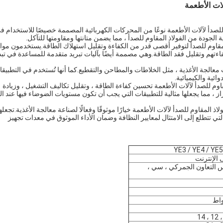
لات الأطعمة
 للصدأ لآلات الأطعمة نوعًا من المحركات الكهربائية المصممة خصيصًا للاستخدام ف
لجودة من الفولاذ المقاوم للصدأ ، مما يضمن متانتها ومقاومتها للتآكل.
لمقاوم للصدأ لتوفير أقصى قدر من الكفاءة وتقليل استهلاك الطاقة.يستخدمون موا
ءتهم وتقليل فقد الطاقة.وهي مصممة أيضًا بآليات تبريد متقدمة للمساعدة في تبد
لجة الأغذية ، مثل الخلاطات والمطاحن والتقطيع.كما أنها تُستخدم في التطبيق
ئية والكيميائية.
وم للصدأ لآلات الأطعمة تحسين كفاءة الطاقة ، وتقليل تكاليف التشغيل ، وزيادة
، مما يجعلها مثالية للتطبيقات التي يجب أن تكون مستويات الضوضاء فيها عند ال
 المقاوم للصدأ لآلات الأطعمة خيارًا موثوقًا وفعالًا لصناعة معالجة الأغذية.تجعله
 التي تتطلع إلى الامتثال لمعايير النظافة وضمان الأداء الموثوق في معدات تجهيز
YE3 / YE4 / YE
 الإنترنت
، مجلس التعاون الجمركي ، سي ،