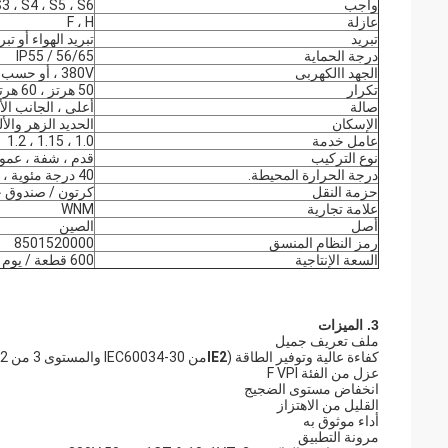
واجب
S3 ، S4 ، S5 ، S6
عازلة
F ، H
تبريد
تبريد الهواء أو ت
درجة الحماية
IP55 / 56/65
الجهد االكهربى
380V ، أو حسب الطلب
تكرار
50 هرتز ، 60 هرتز
صالة
أعلى ، الجانب الأ
الإسكان
الحديد الزهر والأل
عامل خدمة
1.0 ، 1.15 ، 1.2
نوع التركيب
قدم ، شفة ، عمود
درجة الحرارة المحيطة.
40 درجة مئوية ، 1000 م
حزمة النقل
كرتون / صندوق خ
علامة تجارية
WNM
أصل
الصين
رمز النظام المنسق
8501520000
السعة الإنتاجية
600 قطعة / يوم
3. الميزات
ملف تعريف جميل
كفاءة عالية وتوفير الطاقة (
IE2
من IEC60034-30 والمستوى 3 من GB18613-2012)
عزل من الفئة F VPI
انخفاض مستوى الضجيج
القليل من الاهتزاز
أداء موثوق به
مرونة التطبيق