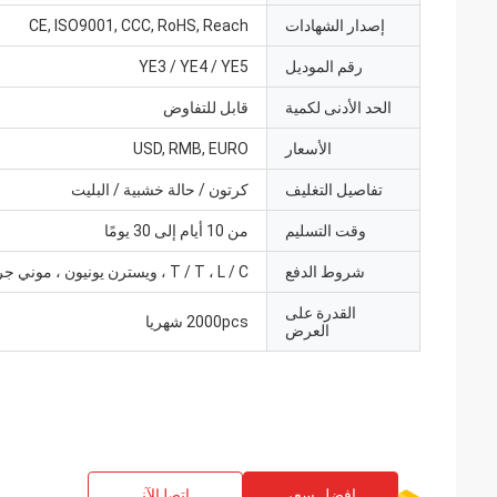
إصدار الشهادات
CE, ISO9001, CCC, RoHS, Reach
رقم الموديل
YE3 / YE4 / YE5
الحد الأدنى لكمية
قابل للتفاوض
الأسعار
USD, RMB, EURO
تفاصيل التغليف
كرتون / حالة خشبية / البليت
وقت التسليم
من 10 أيام إلى 30 يومًا
شروط الدفع
T / T ، L / C ، ويسترن يونيون ، موني جرام
القدرة على
2000pcs شهريا
العرض
افضل سعر
ﺎﺘﺼﻟ ﺍﻶﻧ