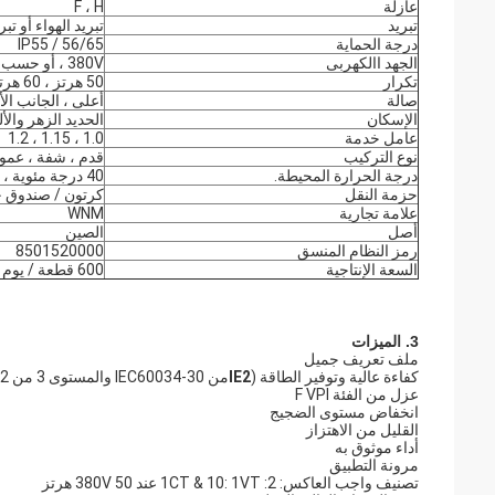
عازلة
F ، H
تبريد
تبريد الهواء أو ت
درجة الحماية
IP55 / 56/65
الجهد االكهربى
380V ، أو حسب الطلب
تكرار
50 هرتز ، 60 هرتز
صالة
أعلى ، الجانب الأ
الإسكان
الحديد الزهر والأل
عامل خدمة
1.0 ، 1.15 ، 1.2
نوع التركيب
قدم ، شفة ، عمود
درجة الحرارة المحيطة.
40 درجة مئوية ، 1000 م
حزمة النقل
كرتون / صندوق خ
علامة تجارية
WNM
أصل
الصين
رمز النظام المنسق
8501520000
السعة الإنتاجية
600 قطعة / يوم
3. الميزات
ملف تعريف جميل
كفاءة عالية وتوفير الطاقة (
IE2
من IEC60034-30 والمستوى 3 من GB18613-2012)
عزل من الفئة F VPI
انخفاض مستوى الضجيج
القليل من الاهتزاز
أداء موثوق به
مرونة التطبيق
تصنيف واجب العاكس: 2: 1CT & 10: 1VT عند 380V 50 هرتز