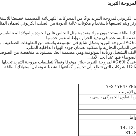
ة الكفاءة AC60HZ المصنوعة من الصلب الكربوني لمروحة التبريد نوعًا من المحركات الكهربائية المصممة خصيصًا للاس
طبيقات مروحة التبريد.تعمل على طاقة التيار المتردد بتردد 60 هرتز ويتم تصنيعها باستخدام مكونات عالية الجودة من الصلب الكربوني لضمان المت
ك الطاقة.يستخدمون مواد متقدمة مثل النحاس عالي الجودة والفولاذ المغناطيسي
قدمة للمساعدة في تبديد الحرارة وإطالة عمر خدمتها.
تستخدم المحركات الكهربائية عالية الكفاءة من الصلب الكربوني AC 60HZ لمروحة التبريد بشكل شائع في مجموعة واسعة من التطبيقات الصناعية ، 
اليف التشغيل وزيادة الموثوقية.وهي مصممة أيضًا بمستويات منخفضة من الضوضا
ضوضاء فيها عند الحد الأدنى.
بشكل عام ، تعد المحركات الكهربائية عالية الكفاءة من الصلب الكربوني AC 60HZ لمروحة التبريد خيارًا موثوقًا وفعالًا لتطبيقات مروحة التبريد.تجعلها
ائعًا للشركات التي تتطلع إلى تحسين كفاءتها التشغيلية وتقليل استهلاك الطاقة
YE3 / YE4 / YE
 الإنترنت
، مجلس التعاون الجمركي ، سي ،
S1 ، 