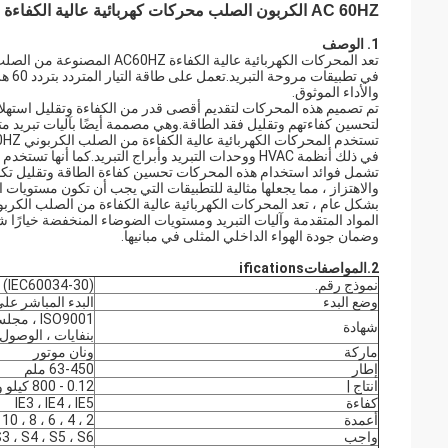
AC 60HZ الكربون الصلب محركات كهربائية عالية الكفاءة لمروحة التبريد
1. الوصف
تعد المحركات الكهربائية عالي
في ت
والأداء الموثوق.
تم تصميم هذه المحركات لتقديم أقصى قدر من الكفاءة وتقليل استهلا
لتحسين كفاءتهم وتقليل فقد الطاقة.وهي مصممة أيضًا بآليات تبريد مت
في ذلك أنظمة HVAC ووحدات التبريد وأبراج التبريد.كما أنها تستخدم في المباني التجارية والسكنية لضمان جودة الهواء الداخلية المثلى.
تشمل فوائد استخدام هذه المحركات تحسين كفاءة الطاقة وتقليل تك
والاهتزاز ، مما يجعلها مثالية للتطبيقات التي يجب أن تكون مستويات ال
المواد المتقدمة وآليات التبريد ومستويات الضوضاء المنخفضة خيارًا ش
وضمان جودة الهواء الداخلي المثلى في مبانيها.
2.
المواصفات
ifications
نموذج رقم.
5 (IEC60034-30)
وضع البدء
البدء المباشر على
ISO9001 
شهادة
بنفايات ، الوصول
ماركة
ونان موتور
إطار
63-450 ملم
انتاج |
0.12 - 800 كيلو واط
كفاءة
IE3 ، IE4 ، IE5
أعمدة
2 ، 4 ، 6 ، 8 ، 10 ، 12 ، 14
واجب
S3 ، S4 ، S5 ، S6