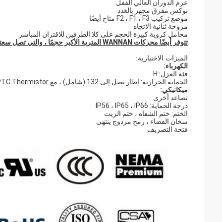
عزم الدوران العالي القفل
بوكس مفرق مجهز بالغدد
موضع تركيب F2 ، F1 ، F3 متاح أيضًا
مروحة ثنائية الاتجاه
محامل كروية كبيرة الحجم على كلا الطرفين للاقتران المباشر
تتوفر أيضًا محركات WANNAN المترية الأكبر حجمًا ، والتي تصل سعتها إلى 2000 كيلو وات ، عند الطلب.
الميزات الاختيارية:
الكهرباء:
فئة العزل: H
الحماية الحرارية: إطار يصل إلى 132 (شامل) ، مع PTC Thermistor ، ترموستات أو PT100
ميكانيكي:
تصاعد أخرى
درجة الحماية: IP56 ، IP65 ، IP66
الختم: ختم الشفاه ، ختم الزيت
سخان الفضاء ، رمح مزدوج ينتهي
فتحة التصريف