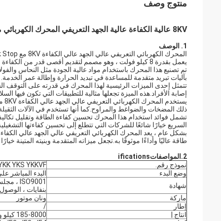
منتوج وصف
8KV عالية الكفاءة عالية الجهد التعريفي المحرك الكهربائي مع توقف سريع
1. الوصف
يعمل بقدرة 8 كيلو فولت ، وهو مصمم لتقديم أقصى قدر من الكفاءة والأداء الموثوق.
تم تصنيع هذا المحرك باستخدام مواد عالية الجودة مثل النحاس والفولا
بآليات تبريد متقدمة للمساعدة في تبديد الحرارة وإطالة عمر الخدمة.
تتمثل إحدى الميزات الرئيسية لهذا المحرك في قدرته على التوقف ال
إصابة الأفراد.هذه الميزة تجعلها مثالية للتطبيقات التي تكون فيها الس
يست
ذلك المضخات والضواغط والمراوح.كما أنها تستخدم في الآلات الثقيلة
تشمل فوائد استخدام هذا المحرك تحسين كفاءة الطاقة وتقليل تكاليف ا
السريع خيارًا شائعًا للشركات التي تتطلع إلى تحسين كفاءتها التشغيلية
طاقة عاليًا وأداءًا موثوقًا به.تجعل ميزاته المتقدمة وبنيته المتينة خيا
2.
المواصفات
ifications
نموذج رقم.
YKK YKS YKKVF
وضع البدء
البدء المباشر على
ISO9001 
شهادة
بنفايات ، الوصول
ماركة
ونان موتور
إطار
/
انتاج |
185-8000 كيلو واط