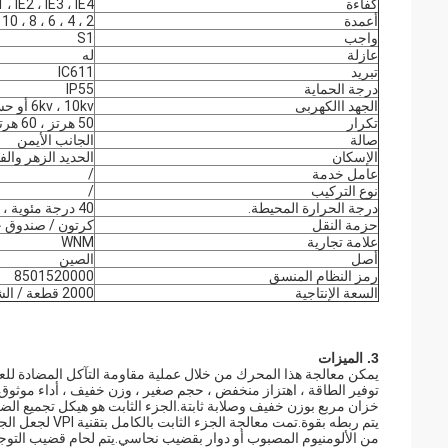
كفاءة
1 ، IE2 ، IE3 ، IE4
أعمدة
2 ، 4 ، 6 ، 8 ، 10 ، 12
واجب
S1
عازلة
له
تبريد
IC611
درجة الحماية
IP55
الجهد االكهربى
6kv ، 10kv أو حسب الطلب
تكرار
50 هرتز ، 60 هرتز
صالة
الجانب الأيمن
الإسكان
الحديد الزهر والف
عامل خدمة
/
نوع التركيب
/
درجة الحرارة المحيطة.
40 درجة مئوية ، 1000 م
حزمة النقل
كرتون / صندوق خ
علامة تجارية
WNM
أصل
الصين
رمز النظام المنسق
8501520000
السعة الإنتاجية
2000 قطعة / الشهر
3. الميزات
توفير الطاقة ، اهتزاز منخفض ، حجم صغير ، وزن خفيف ، أداء موثو
يتم ربطه بقوة.ت
من الألومنيوم المصبوب أو دوار بقضيب نحاسي.يتم لحام قضيب التوجيه ا