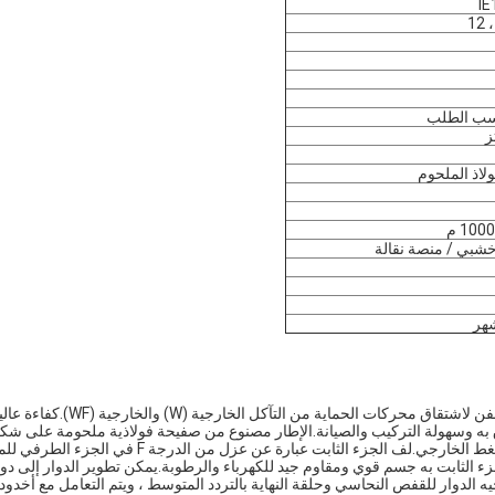
IE
ولاذ الملحوم
شبي / منصة نقالة
يمكن معالجة هذا المحرك من خلال عملية مقاومة التآكل المضادة للعفن لاشتقاق محركات الحماية من التآكل الخارجية (W)
ق به وسهولة التركيب والصيانة.الإطار مصنوع من صفيحة فولاذية ملحومة على شك
خزان مربع بوزن خفيف وصلابة ثابتة.الجزء الثابت هو هيكل تجميع الضغط الخارجي.لف الجزء الثابت عبارة عن عزل من الدرجة F ف
مت معالجة الجزء الثابت بالكامل بتقنية VPI لجعل الجزء الثابت به جسم قوي ومقاوم جيد للكهرباء والرطوبة.يمكن تطوير الدوار إلى د
لدوار للقفص النحاسي وحلقة النهاية بالتردد المتوسط ​​، ويتم التعامل مع أخدود