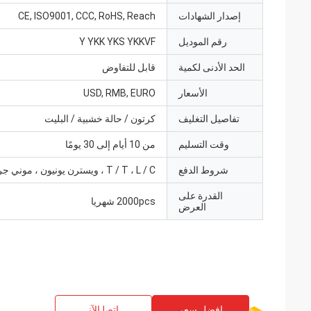
إصدار الشهادات
CE, ISO9001, CCC, RoHS, Reach
رقم الموديل
Y YKK YKS YKKVF
الحد الأدنى لكمية
قابل للتفاوض
الأسعار
USD, RMB, EURO
تفاصيل التغليف
كرتون / حالة خشبية / البليت
وقت التسليم
من 10 أيام إلى 30 يومًا
شروط الدفع
T / T ، L / C ، ويسترن يونيون ، موني جرام
القدرة على
2000pcs شهريا
العرض
افضل سعر
ﺎﺘﺼﻟ ﺍﻶﻧ