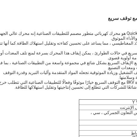
المحرك الكهربائي التعريفي عالي الجهد عالي الكفاءة 8KV مع Quick Stop هو محرك كهربائي متطور مصمم للتطبيقات الصناعية.إنه محرك عالي الجه
ذ المغناطيسي ، مما يساعد على تحسين كفاءته وتقليل استهلاك الطاقة.كما أنها تت
سريع.في حالات الطوارئ ، يمكن إيقاف هذا المحرك بسرعة لمنع تلف المعدات أو
لامة أولوية قصوى.
خدم المحرك الكهربائي التعريفي عالي الجهد عالي الكفاءة 8KV مع الإيقاف السريع بشكل شائع في مجموعة واسعة من التطبيقات الصناعية ، بما 
 ومعدات التصنيع.
لتشغيل وزيادة الموثوقية.تجعله المواد المتقدمة وآليات التبريد وقدرة التوقف
 وسلامتها.
بشكل عام ، يعد المحرك الكهربائي التعريفي عالي الجهد عالي الكفاءة 8KV مع التوقف السريع خيارًا موثوقًا وفعالًا للتطبيقات الصناعية التي تتطلب خر
رًا شائعًا للشركات التي تتطلع إلى تحسين إنتاجيتها وتقليل استهلاكها للطاقة.
Y 
 الإنترنت
، مجلس التعاون الجمركي ، سي ،