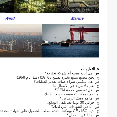
5. التعليمات
س: هل أنت مصنع أم شركة تجارية؟
ج: نحن مصنع يتمتع بخبرة تصنيع 65 عامًا (منذ عام 1958).
س: هل يمكنني شراء عينات تقديم الطلبات؟
ج: نعم ، لا تتردد في الاتصال بنا.
س: هل تقدمون خدمة OEM؟
ج: نعم ، يمكننا تخصيصه حسب طلبك.
س: ما هو وقتك الرصاص؟
ج: حوالي 30 يوما بعد تلقي الودائع.
س: ما هي الشهادات التي لديك؟
ج: لدينا CE ، ISO.ويمكننا التقدم بطلب للحصول على شهادة محددة لبلد مختلف مثل SONCAP لنيجيريا ، SASO للمملكة العربية السعودية ، إلخ
س: ماذا عن الضمان؟