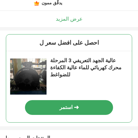
يدقّق ممون
عرض المزيد
احصل على افضل سعر ل
عالية الجهد التعريفي 3 المرحلة
محرك كهربائي للماء عالية الكفاءة
للضواغط
استمر
المنتجات الموصى بها