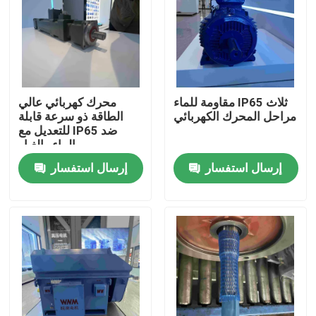
المنتجات
أشرطة فيديو
مقاومة للماء IP65 ثلاث
محرك كهربائي عالي
مراحل المحرك الكهربائي
الطاقة ذو سرعة قابلة
محرك كهربائي عالي الكفاءة
للتعديل مع IP65 ضد
الماء والغبار
إرسال استفسار
إرسال استفسار
محركات كهربائية أحادية الطور
ثلاث مراحل كهربائية المحركات
المحركات الكهربائية ذات الجهد المنخفض
محرك حثي متوسط ​​الجهد