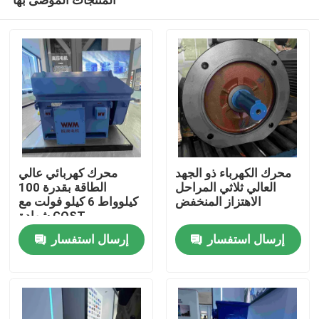
محرك الكهرباء ذو الجهد
محرك كهربائي عالي
العالي ثلاثي المراحل
الطاقة بقدرة 100
الاهتزاز المنخفض
كيلوواط 6 كيلو فولت مع
شهادة GOST
منزل
إرسال استفسار
إرسال استفسار
حول بنا
إتصال