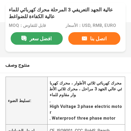
عالية الجهد التعريفي 3 المرحلة محرك كهربائي للماء
عالية الكفاءة للضواغط
الأسعار：USD, RMB, EURO
MOQ：قابل للتفاوض
اتصل بنا
افضل سعر
منتوج وصف
محرك كهربائي ثلاثي الأطوار ، محرك كهربا
ئي عالي الجهد 3 مراحل ، محرك ثلاثي الأط
وار مقاوم للماء
,
تسليط الضوء:
High Voltage 3 phase electric moto
r
,
Waterproof three phase motor
CE, ISO9001, CCC, RoHS, Reach
إصدار الشهادات