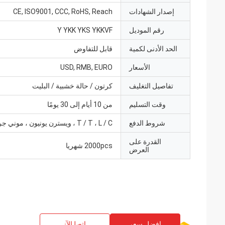
إصدار الشهادات
CE, ISO9001, CCC, RoHS, Reach
رقم الموديل
Y YKK YKS YKKVF
الحد الأدنى لكمية
قابل للتفاوض
الأسعار
USD, RMB, EURO
تفاصيل التغليف
كرتون / حالة خشبية / البليت
وقت التسليم
من 10 أيام إلى 30 يومًا
شروط الدفع
T / T ، L / C ، ويسترن يونيون ، موني جرام
القدرة على
2000pcs شهريا
العرض
افضل سعر
ﺎﺘﺼﻟ ﺍﻶﻧ