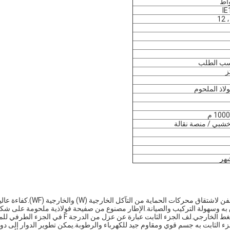
IE
ولاذ الملحوم
شبي / منصة نقالة
يمكن معالجة هذا المحرك من خلال عملية مقاومة التآكل المضادة للعفن لاشتقاق محركات الحماية من التآكل الخارجية (W)
ق به وسهولة التركيب والصيانة.الإطار مصنوع من صفيحة فولاذية ملحومة على شك
خزان مربع بوزن خفيف وصلابة ثابتة.الجزء الثابت هو هيكل تجميع الضغط الخارجي.لف الجزء الثابت عبارة عن عزل من الدرجة F ف
مت معالجة الجزء الثابت بالكامل بتقنية VPI لجعل الجزء الثابت به جسم قوي ومقاوم جيد للكهرباء والرطوبة.يمكن تطوير الدوار إلى د