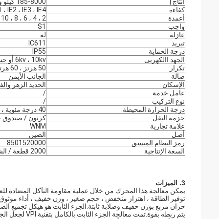
انتاج |
185-8000 كيلو واط
كفاءة
1 ، IE2 ، IE3 ، IE4
أعمدة
2 ، 4 ، 6 ، 8 ، 10 ، 12
واجب
S1
عازلة
له
تبريد
IC611
درجة الحماية
IP55
الجهد االكهربى
6kv ، 10kv أو حسب الطلب
تكرار
50 هرتز ، 60 هرتز
صالة
الجانب الأيمن
الإسكان
الحديد الزهر والف
عامل خدمة
/
نوع التركيب
/
درجة الحرارة المحيطة.
40 درجة مئوية ، 1000 م
حزمة النقل
كرتون / صندوق خ
علامة تجارية
WNM
أصل
الصين
رمز النظام المنسق
8501520000
السعة الإنتاجية
2000 قطعة / الشهر
3. الميزات
توفير الطاقة ، اهتزاز منخفض ، حجم صغير ، وزن خفيف ، أداء موثو
يتم ربطه بقوة.ت