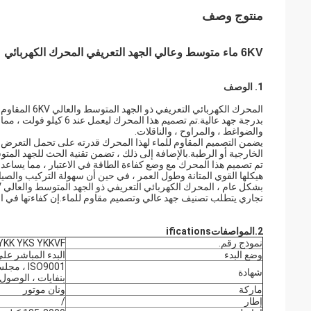
منتوج وصف
6KV ماء متوسط ​​وعالي الجهد التعريفي المحرك الكهربائي
1. الوصف
المحرك الكهربا
بدرجة جهد عالية.تم تصميم
والضواغط ، والمراوح ، والناقلات.
يضمن التصميم المقاوم للماء لهذا المحرك قدرته على تحمل التعرض للر
الخارجية أو الرطبة.بالإضافة إلى ذلك ، تضمن تقنية الحث للجهد المتوسط
تم تصميم هذا المحرك مع وضع كفاءة الطاقة في الاعتبار ، مما يساعد 
هيكلها القوي المتانة وطول العمر ، في حين أن سهولة التركيب والصيا
تجاري يتطلب تصنيف جهد عالي وتصميم مقاوم للماء.إن كفاءتها في استخد
2.
المواصفات
ifications
نموذج رقم.
YKK YKS YKKVF
وضع البدء
البدء المباشر على
ISO9001 
شهادة
بنفايات ، الوصول
ماركة
ونان موتور
إطار
/