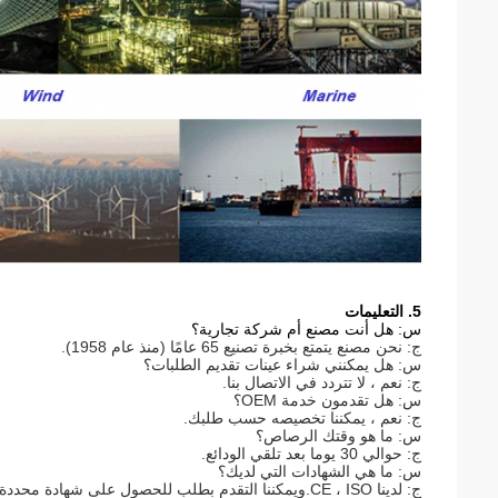
5. التعليمات
س: هل أنت مصنع أم شركة تجارية؟
ج: نحن مصنع يتمتع بخبرة تصنيع 65 عامًا (منذ عام 1958).
س: هل يمكنني شراء عينات تقديم الطلبات؟
ج: نعم ، لا تتردد في الاتصال بنا.
س: هل تقدمون خدمة OEM؟
ج: نعم ، يمكننا تخصيصه حسب طلبك.
س: ما هو وقتك الرصاص؟
ج: حوالي 30 يوما بعد تلقي الودائع.
س: ما هي الشهادات التي لديك؟
ج: لدينا CE ، ISO.ويمكننا التقدم بطلب للحصول على شهادة محددة لبلد مختلف مثل SONCAP لنيجيريا ، SASO للمملكة العربية السعودية ، إلخ