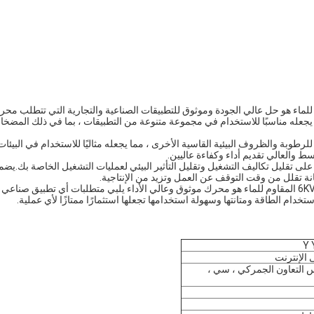
ئي التعريفي ذو الجهد المتوسط ​​والعالي 6KV المقاوم للماء هو حل عالي الجودة وموثوق للتطبيقات الصناعية والتجارية التي تتطلب محر
 هذا المحرك ليعمل عند 6 كيلو فولت ، مما يجعله مناسبًا للاستخدام في مجموعة متنوعة من التطبيقات ، بما في ذلك المضخ
طوبة والظروف البيئية القاسية الأخرى ، مما يجعله مثاليًا للاستخدام في البيئات
 ​​والعالي تقديم أداء وكفاءة عاليين.
على تقليل تكاليف التشغيل وتقليل التأثير البيئي لعمليات التشغيل الخاصة بك.يض
نة تقلل من وقت التوقف عن العمل وتزيد من الإنتاجية.
بشكل عام ، المحرك الكهربائي التعريفي ذو الجهد المتوسط ​​والعالي 6KV المقاوم للماء هو محرك موثوق وعالي الأداء يلبي متطلبات أي تطبيق صناعي
ام الطاقة ومتانتها وسهولة استخدامها تجعلها استثمارًا ممتازًا لأي عملية.
Y 
 الإنترنت
، مجلس التعاون الجمركي ، سي ،