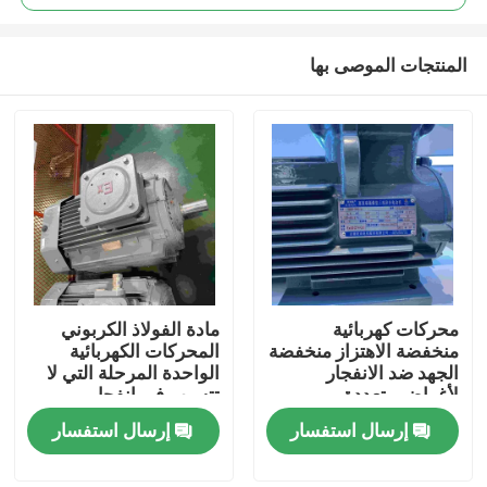
المنتجات الموصى بها
محركات كهربائية
مادة الفولاذ الكربوني
بيت
منخفضة الاهتزاز منخفضة
المحركات الكهربائية
الجهد ضد الانفجار
الواحدة المرحلة التي لا
لأغراض متعددة
تتسبب في انفجار
منتجات
إرسال استفسار
إرسال استفسار
أشرطة فيديو