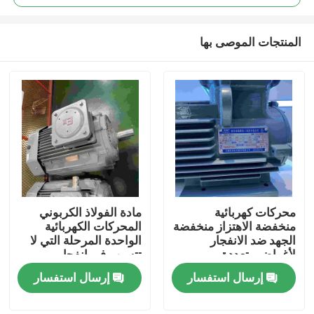
المنتجات الموصى بها
محركات كهربائية
مادة الفولاذ الكربوني
بيت
منخفضة الاهتزاز منخفضة
المحركات الكهربائية
الجهد ضد الانفجار
الواحدة المرحلة التي لا
لأغراض متعددة
تتسبب في انفجار
منتجات
إرسال استفسار
إرسال استفسار
أشرطة فيديو