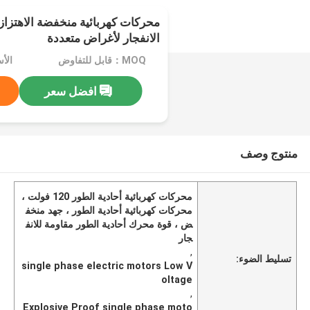
محركات كهربائية منخفضة الاهتزا
الانفجار لأغراض متعددة
MOQ：قابل للتفاوض
الأسعار：
افضل سعر
منتوج وصف
محركات كهربائية أحادية الطور 120 فولت ،
محركات كهربائية أحادية الطور ، جهد منخف
ض ، قوة محرك أحادية الطور مقاومة للانف
جار
,
تسليط الضوء:
single phase electric motors Low V
oltage
,
Explosive Proof single phase moto