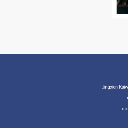
Jingxian Kai
xio