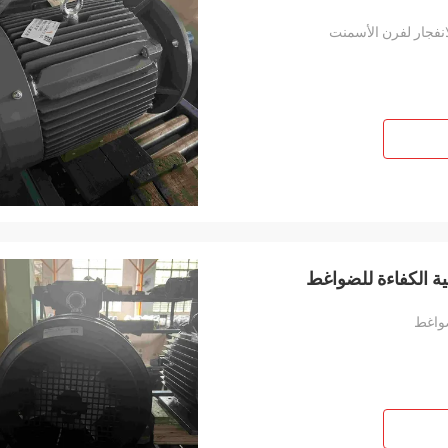
لانفجار لفرن الأسمنت
ضواغط