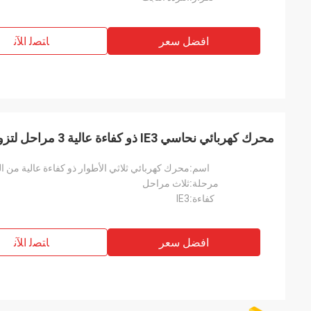
افضل سعر
ﺎﺘﺼﻟ ﺍﻶﻧ
محرك كهربائي نحاسي IE3 ذو كفاءة عالية 3 مراحل لتزوير الصحافة
اسم:
محرك كهربائي ثلاثي الأطوار ذو كفاءة عالية من النحاس IE3 لتزوير
مرحلة:
ثلاث مراحل
كفاءة:
IE3
افضل سعر
ﺎﺘﺼﻟ ﺍﻶﻧ