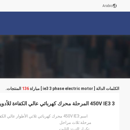
Arabic
الكلمات الدالة [ ie3 3 phase electric motor ] مباراة
136
المنتجات.
450V IE3 3 المرحلة محرك كهربائي عالي الكفاءة للأدوية
اسم:
450V IE3 محرك كهربائي ثلاثي الأطوار عالي الكفاءة للأدوية
مرحلة:
ثلاث مراحل
تكرار:
التردد الثابت