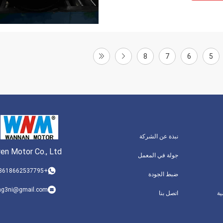
8
7
6
5
نبذة عن الشركة
wen Motor Co., Ltd
جولة في المعمل
+8618662537795
ضبط الجودة
ng3ni@gmail.com
ة
اتصل بنا