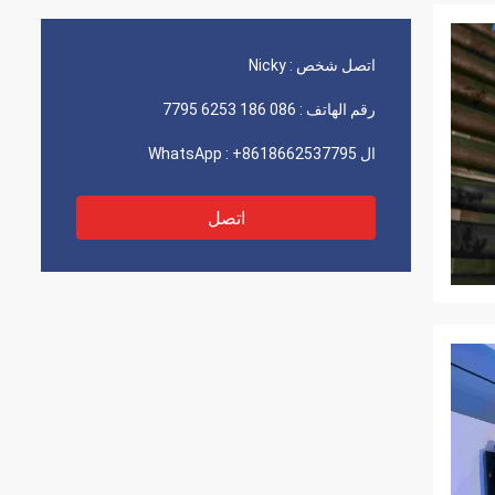
اتصل شخص :
Nicky
رقم الهاتف :
086 186 6253 7795
ال WhatsApp :
+8618662537795
اتصل