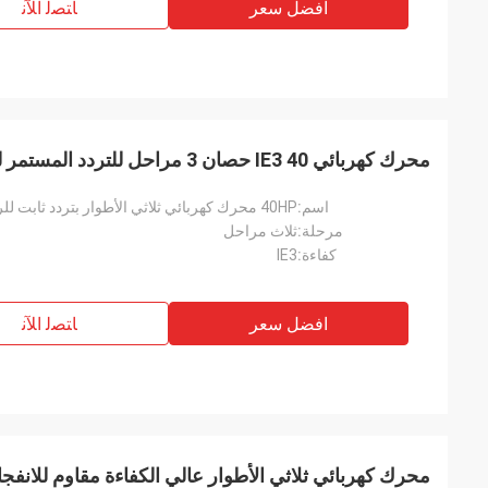
افضل سعر
ﺎﺘﺼﻟ ﺍﻶﻧ
محرك كهربائي IE3 40 حصان 3 مراحل للتردد المستمر للرافعة الشوكية الكهربائية
اسم:
40HP محرك كهربائي ثلاثي الأطوار بتردد ثابت للرافعة الشوكية الكهربائية
مرحلة:
ثلاث مراحل
كفاءة:
IE3
افضل سعر
ﺎﺘﺼﻟ ﺍﻶﻧ
محرك كهربائي ثلاثي الأطوار عالي الكفاءة مقاوم للانفج