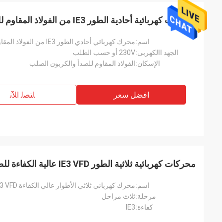
محركات كهربائية أحادية الطور IE3 من الفولاذ المقاوم للصدأ
اسم:
محرك كهربائي أحادي الطور IE3 من الفولاذ المقاوم للصدأ مزود بـ NEMA Premium
الجهد االكهربى:
230V أو حسب الطلب
الإسكان:
الفولاذ المقاوم للصدأ والكربون الصلب
افضل سعر
ﺎﺘﺼﻟ ﺍﻶﻧ
محركات كهربائية ثلاثية الطور IE3 VFD عالية الكفاءة للضواغط
اسم:
محرك كهربائي ثلاثي الأطوار عالي الكفاءة IE3 VFD للضاغطات
مرحلة:
ثلاث مراحل
كفاءة:
IE3