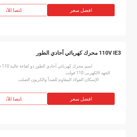
افضل سعر
ﺎﺘﺼﻟ ﺍﻶﻧ
110V IE3 محرك كهربائي أحادي الطور
اسم:
محرك كهربائي أحادي الطور ذو كفاءة عالية 110 فولت IE3 مزود بـ NEMA Premium
الجهد االكهربى:
110 فولت
الإسكان:
الفولاذ المقاوم للصدأ والكربون الصلب
افضل سعر
ﺎﺘﺼﻟ ﺍﻶﻧ