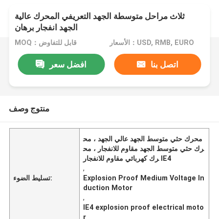
ثلاث مراحل متوسطة الجهد التعريفي المحرك عالية
الجهد انفجار برهان
الأسعار：USD, RMB, EURO
MOQ：قابل للتفاوض
اتصل بنا
افضل سعر
منتوج وصف
محرك حثي متوسط ​​الجهد عالي الجهد ، مح
رك حثي متوسط ​​الجهد مقاوم للانفجار ، مح
رك كهربائي مقاوم للانفجار IE4
,
Explosion Proof Medium Voltage In
تسليط الضوء:
duction Motor
,
IE4 explosion proof electrical moto
r