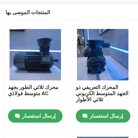
المنتجات الموصى بها
المحرك التعريفي ذو
محرك ثلاثي الطور بجهد
الجهد المتوسط ​​الكربوني
متوسط ​​فولاذي AC
منزل
ثلاثي الأطوار
إرسال استفسار
إرسال استفسار
حول بنا
إتصال