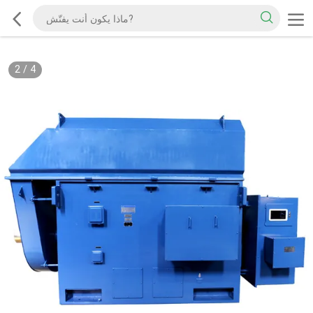
2
/
4