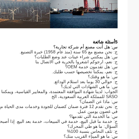
5أسئلة شائعة
س: هل أنت مصنع أم شركة تجارية؟
ج: نحن مصنع مع 65 سنة (منذ عام 1958) خبرة التصنيع.
س: هل يمكنني شراء عينات عند وضع الطلبات؟
ج: نعم، ارجوكم اشعروا بالحرية في الاتصال بنا
س: هل تقدمون خدمة OEM؟
ج: نعم، يمكننا تخصيصها حسب طلبك.
س: ما هو وقتك؟
ج: حوالي 30 يوما بعد استلام الودائع.
س: ما هي الشهادات التي لديك؟
SASO للمملكة العربية السعودية، الخ
س: ماذا عن الضمان؟
ج: نحن نقدم 12 فترة ضمان كضمان للجودة وخدمات مدى 
في غضون يومين عمل.
س: ما الخدمة التي تقدمها؟
ج: خدمة ما قبل البيع، خدمة في المبيعات، خدمة بعد البيع. إذا أصبحت
السؤال: ما هو طي المحرك؟
ج: تلف النحاس بنسبة 100%
س: ما هو الميناء القريب منك؟