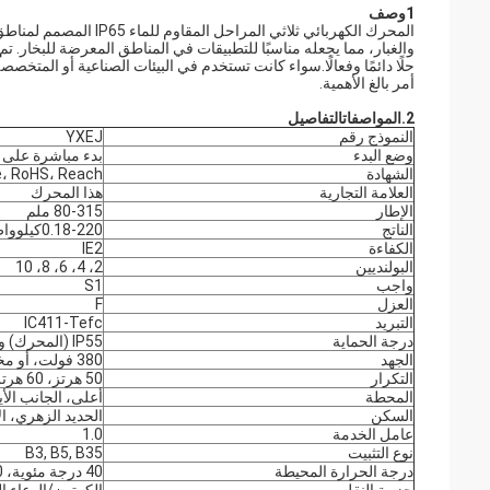
1وصف
المحرك الكهربائي ثلاثي ا
والغبار، مما يجعله مناسبًا للتطبيقات في المناطق المعرضة للبخار.
حلًا دائمًا وفعالًا.سواء كانت تستخدم في البيئات الصناعية أو المتخصص
أمر بالغ الأهمية.
2.
المواصفات
التفاصيل
النموذج رقم
YXEJ
وضع البدء
بدء مباشرة على ا
الشهادة
e، RoHS، Reach
العلامة التجارية
هذا المحرك
الإطار
80-315 ملم
الناتج
0.18-220كيلوواط
الكفاءة
IE2
البولنديين
2، 4، 6، 8، 10
واجب
S1
العزل
F
التبريد
IC411-Tefc
درجة الحماية
IP55 (المحرك) و IP23 (المكابح)
الجهد
380 فولت، أو مخصص
التكرار
50 هرتز، 60 هرتز
المحطة
أعلى، الجانب الأ
السكن
الحديد الزهري، ال
عامل الخدمة
1.0
نوع التثبيت
B3, B5, B35
درجة الحرارة المحيطة
40 درجة مئوية، 1000 متر فوق سطح البحر