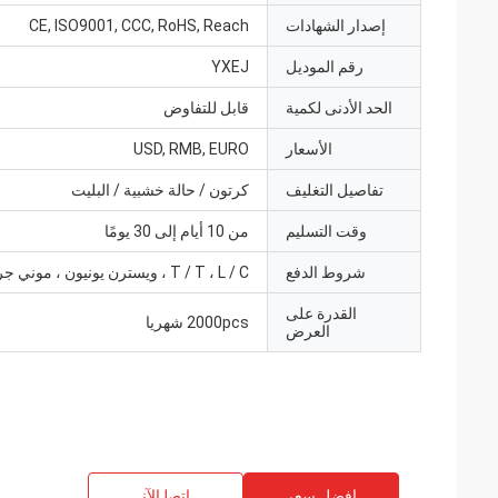
إصدار الشهادات
CE, ISO9001, CCC, RoHS, Reach
رقم الموديل
YXEJ
الحد الأدنى لكمية
قابل للتفاوض
الأسعار
USD, RMB, EURO
تفاصيل التغليف
كرتون / حالة خشبية / البليت
وقت التسليم
من 10 أيام إلى 30 يومًا
شروط الدفع
T / T ، L / C ، ويسترن يونيون ، موني جرام
القدرة على
2000pcs شهريا
العرض
افضل سعر
ﺎﺘﺼﻟ ﺍﻶﻧ