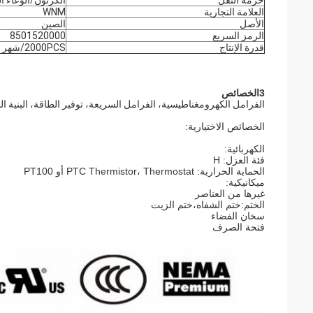
حزمة النقل
الكرتون/الوعاء ا
العلامة التجارية
WNM
الأصل
الصين
الرمز السريع
8501520000
قدرة الإنتاج
2000PCS/شهر
3الخصائص
الفرامل الكهرومغناطيسية، الفرامل السريعة، توفير الطاقة، البنية ال
الخصائص الاختيارية:
الكهربائية:
فئة العزل: H
الحماية الحرارية: PTC Thermistor، Thermostat أو PT100
ميكانيكية:
غيرها من العناصر
الختم:ختم الشفاه،ختم الزيت
سخان الفضاء
فتحة الصرف