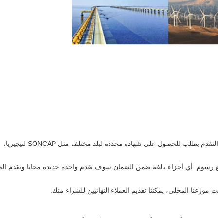
الجواب: لدينا شهادة الموافقة المعتمدة، والمعايير القياسية، ويمكننا التقدم بطلب للحصول على شهادة محددة لبلد مختلف مثل SONCAP لنيجيريا،
الحياة مع رسوم. أي أجزاء تالفة ضمن الضمان.سوف نقدم واحدة جديدة مجانا ونقدم ال
 موزعنا المحلي، يمكننا تقديم العملاء النهائيين للشراء منك.