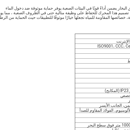
لمراحل المقاوم للماء IP65 المصمم لمناطق البخار يضمن أداءً قويًا في البيئات الصعبة.يوفر حماية موثوقة ضد دخول الماء
 تم تصميم هذا المحرك للحفاظ على وظيفة مثالية حتى في الظروف الصعبة ، مما يو
ة، خصائصها المقاومة للمياه تجعلها خيارًا موثوقًا للتطبيقات حيث الحماية من الرط
لإنترنت
ISO9001، CCC، C
يمن، الجانب الأيسر
ألومنيوم، الفولاذ المقاوم للصدأ