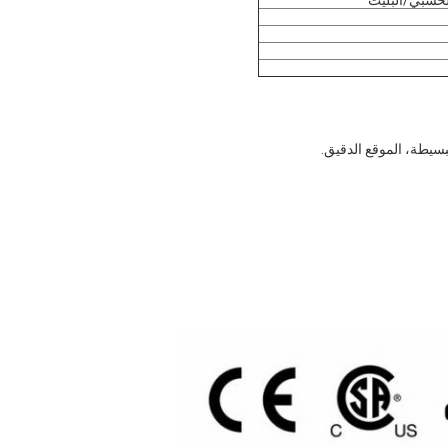
لخشبي/البليت
بسيطة، الموقع الدقيق.