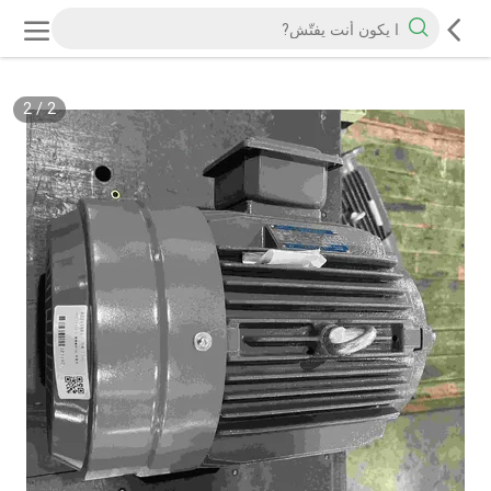
2
/
2