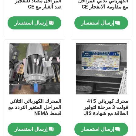
الكهربائي ثلاثي المراحل
المراحل مضاد للتفجير
مع مقاومة الانفجار CE
ضد الغبار مع CE
معلومات عنا
إرسال استفسار
إرسال استفسار
جولة في المعمل
رقابة جودة
اتصل بنا
اطلب اقتباس
محرك كهربائي 415
المحرك الكهربائي الثلاثي
فولت 3 مرحلة لتوفير
المراحل المتغير التردد مع
الطاقة مع شهادة JIS
قسط NEMA
محرك كهربائي عالي الكفاءة
إرسال استفسار
إرسال استفسار
محركات كهربائية أحادية الطور