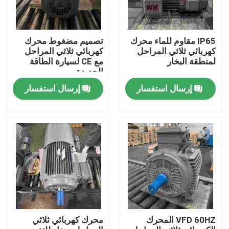
IP65 مقاوم للماء محرك
تصميم مضغوط محرك
كهربائي ثلاثي المراحل
كهربائي ثلاثي المراحل
لمنطقة البخار
مع CE لسيارة الطاقة
الجديدة
إرسال استفسار
إرسال استفسار
بيت
منتجات
VFD 60HZ المحرك
محرك كهربائي ثلاثي
أشرطة فيديو