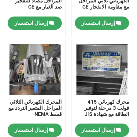
الكهربائي ثلاثي المراحل
المراحل مضاد للتفجير
مع مقاومة الانفجار CE
ضد الغبار مع CE
معلومات عنا
إرسال استفسار
إرسال استفسار
جولة في المعمل
رقابة جودة
اتصل بنا
اطلب اقتباس
محرك كهربائي 415
المحرك الكهربائي الثلاثي
فولت 3 مرحلة لتوفير
المراحل المتغير التردد مع
الطاقة مع شهادة JIS
قسط NEMA
محرك كهربائي عالي الكفاءة
إرسال استفسار
إرسال استفسار
محركات كهربائية أحادية الطور