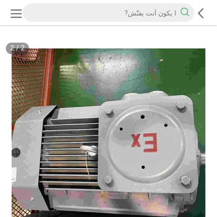
2
/
2