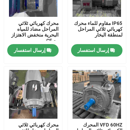
IP65 مقاوم للماء محرك
محرك كهربائي ثلاثي
كهربائي ثلاثي المراحل
المراحل مضاد للمياه
لمنطقة البخار
البحرية منخفض الاهتزاز
مع CE
إرسال استفسار
إرسال استفسار
بيت
منتجات
VFD 60HZ المحرك
محرك كهربائي ثلاثي
أشرطة فيديو