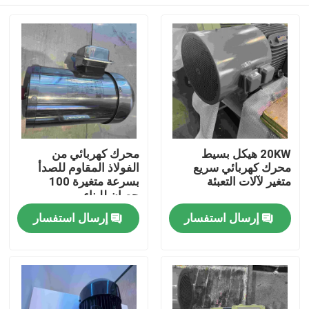
20KW هيكل بسيط
محرك كهربائي من
محرك كهربائي سريع
الفولاذ المقاوم للصدأ
متغير لآلات التعبئة
بسرعة متغيرة 100
حصان للبناء
بيت
إرسال استفسار
إرسال استفسار
منتجات
أشرطة فيديو