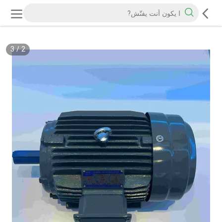
3
/
2