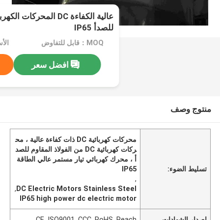
عالية الكفاءة DC المحركات
للصدأ IP65
MOQ：قابل للتفاوض
الأسعار：
افضل سعر
منتوج وصف
محركات كهربائية DC ذات كفاءة عالية ، مح
ركات كهربائية DC من الفولاذ المقاوم للصد
أ ، محرك كهربائي تيار مستمر عالي الطاقة
تسليط الضوء:
IP65
,
,
DC Electric Motors Stainless Steel
IP65 high power dc electric motor
إصدار الشهادات
CE, ISO9001, CCC, RoHS, Reach