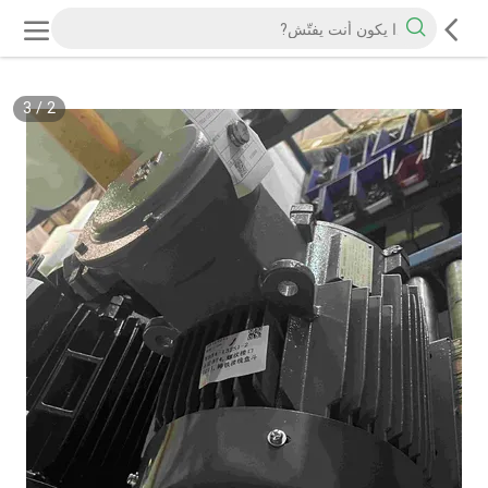
3
/
2