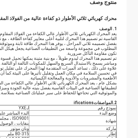
منتوج وصف
محرك كهربائي ثلاثي الأطوار ذو كفاءة عالية من الفولاذ المقاوم
1. الوصف
القاسية.تم تصميم هذا المحرك لتلبية أعلى معايير كفاءة الطاقة ، مع تصنيف كفاءة IE3 الذي يضمن انخفاض استهلاك الطاقة و
بفضل تصميمه ثلاثي المراحل ، يوفر هذا المحرك طاقة ثابتة وموثوقة 
المطلوب في مجموعة واسعة من التطبيقات الصناعية.يجعل هيكل المحرك
تكون مقاومة التآكل ضرورية.
تم تصميم هذا المحرك ليدوم طويلاً ، مع بنية متينة يمكنها تحمل قسو
ومباشر يسمح بالاستبدال السريع والسهل للمكونات التالفة أو التالفة.
علاوة على ذلك ، تساعد الميزات المتقدمة لهذا المحرك على تقليل تول
في تحسين السلامة في مكان العمل وتقليل تأثيرها على البيئة.كما أن 
الأطعمة والمشروبات والأدوية والمعالجة الكيميائية.
لتطبيقاتها الصناعية في البيئات القاسية.بفضل بنيته عالية الجودة ومي
والموثوقية التي تحتاجها للحفاظ على سير عملياتك الصناعية بسلاسة.
2.
المواصفات
ifications
نموذج رقم.
YXEJ
وضع البدء
البدء المباشر على
ISO9001 
شهادة
بنفايات ، الوصول
ماركة
ونان موتور
إطار
80-315 ملم