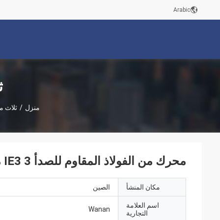
Arabic
ث
منزل
/
ثلاث م
محرك من الفولاذ المقاوم للصدأ IE3 3 مراحل 380V IP55 / 56/65
مكان المنشأ
الصين
اسم العلامة
Wanan
التجارية