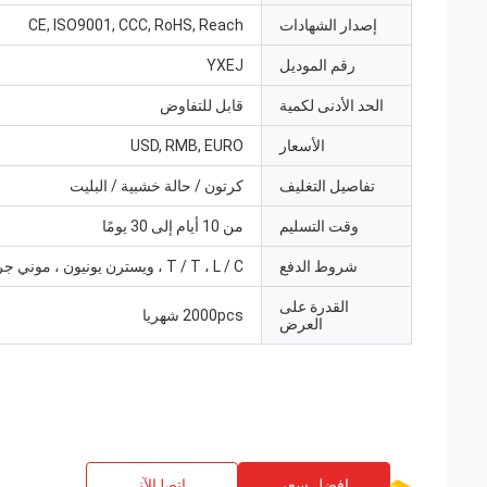
إصدار الشهادات
CE, ISO9001, CCC, RoHS, Reach
رقم الموديل
YXEJ
الحد الأدنى لكمية
قابل للتفاوض
الأسعار
USD, RMB, EURO
تفاصيل التغليف
كرتون / حالة خشبية / البليت
وقت التسليم
من 10 أيام إلى 30 يومًا
شروط الدفع
T / T ، L / C ، ويسترن يونيون ، موني جرام
القدرة على
2000pcs شهريا
العرض
افضل سعر
ﺎﺘﺼﻟ ﺍﻶﻧ