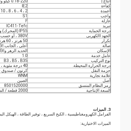
انتاج |
0.18-220 كيلو واط
كفاءة
IE2
أعمدة
2 ، 4 ، 6 ، 8 ، 10
واجب
S1
عازلة
F
تبريد
IC411-Tefc
درجة الحماية
IP55 (المحرك) و IP23 (الفرامل)
الجهد االكهربى
380V ، أو حسب الطلب
تكرار
50 هرتز ، 60 هرتز
صالة
أعلى ، الجانب الأ
الإسكان
الحديد الزهر والأل
عامل خدمة
1.0
نوع التركيب
B3 ، B5 ، B35
درجة الحرارة المحيطة.
40 درجة مئوية ، 1000 م
حزمة النقل
كرتون / صندوق خ
علامة تجارية
WNM
أصل
الصين
رمز النظام المنسق
8501520000
السعة الإنتاجية
2000 قطعة / الشهر
3. الميزات
الفرامل الكهرومغناطيسية ، الكبح السريع ، توفير الطاقة ، الهيكل الب
الميزات الاختيارية: