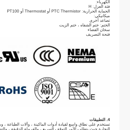
الكهرباء:
فئة العزل: H
الحماية الحرارية: PTC Thermistor أو Thermostat أو PT100
ميكانيكي:
تصاعد أخرى
الختم: ختم الشفاه ، ختم الزيت
سخان الفضاء
فتحة التصريف
4. التطبيقات
تستخدم على نطاق واسع لقيادة أدوات الماكينة ، وآلات الطباعة ، ومكا
النجارة حيث يتطلب الأمر التوقف السريع ، والفرملة الدقيقة ، والتش