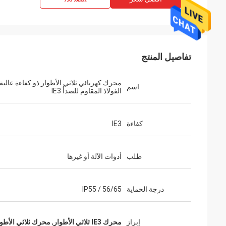
تفاصيل المنتج
محرك كهربائي ثلاثي الأطوار ذو كفاءة عالية
اسم
الفولاذ المقاوم للصدأ IE3
كفاءة
IE3
طلب
أدوات الآلة أو غيرها
درجة الحماية
IP55 / 56/65
إبراز
محرك IE3 ثلاثي الأطوار
,
محرك ثلاثي الأطوا