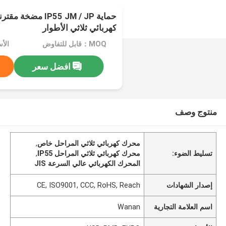
حماية IP55 JM / JP 
كهربائي ثلاثي الأطوار
MOQ：قابل للتفاوض
الأسعار：
افضل سعر
منتوج وصف
محرك كهربائي ثلاثي المراحل خاص
,
تسليط الضوء:
محرك كهربائي ثلاثي المراحل IP55
,
المحرك الكهربائي عالي السرعة JIS
إصدار الشهادات
CE, ISO9001, CCC, RoHS, Reach
اسم العلامة التجارية
Wanan