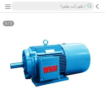
3
/
2