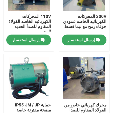
معلومات عنا
230V المحركات
110V المحركات
الكهربائية الخاصة عمودي
الكهربائية الخاصة الفولاذ
جوفاء رمح مع نيما قسط
المقاوم للصدأ الحديد
جولة في المعمل
الزهر
إرسال استفسار
إرسال استفسار
رقابة جودة
اتصل بنا
اطلب اقتباس
محرك كهربائي عالي الكفاءة
محرك كهربائي خاص من
حماية IP55 JM / JP
الفولاذ المقاوم للصدأ
مضخة مقترنة خاصة
محركات كهربائية أحادية الطور